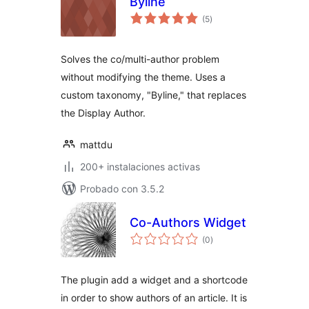
Byline
total
(5
)
de
valoraciones
Solves the co/multi-author problem
without modifying the theme. Uses a
custom taxonomy, "Byline," that replaces
the Display Author.
mattdu
200+ instalaciones activas
Probado con 3.5.2
Co-Authors Widget
total
(0
)
de
valoraciones
The plugin add a widget and a shortcode
in order to show authors of an article. It is