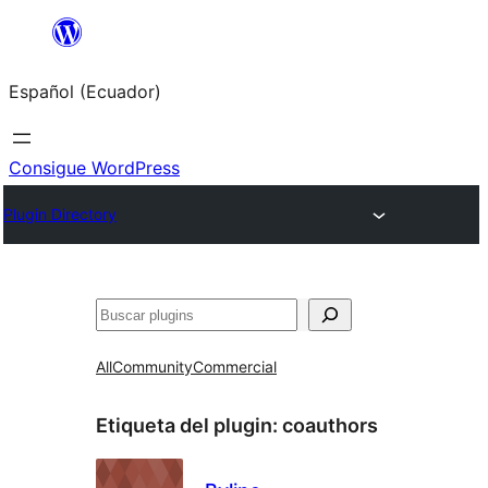
Saltar
al
Español (Ecuador)
contenido
Consigue WordPress
Plugin Directory
Buscar
All
Community
Commercial
Etiqueta del plugin:
coauthors