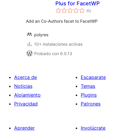
Plus for FacetWP
total
(0
)
de
valoraciones
Add an Co-Authors facet to FacetWP
polyres
10+ instalaciones activas
Probado con 6.0.13
Acerca de
Escaparate
Noticias
Temas
Alojamiento
Plugins
Privacidad
Patrones
Aprender
Involúcrate