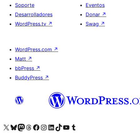
Soporte
Eventos
Desarrolladores
Donar
↗
WordPress.tv
↗
Swag
↗
WordPress.com
↗
Matt
↗
bbPress
↗
BuddyPress
↗
Visita nuestra cuenta de X (anteriormente Twitter)
Visit our Bluesky account
Visit our Mastodon account
Visit our Threads account
Visita nuestra página de Facebook
Visita nuestra cuenta de Instagram
Visita nuestra cuenta de LinkedIn
Visit our TikTok account
Visita nuestro canal de YouTube
Visit our Tumblr account