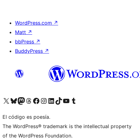
WordPress.com
↗
Matt
↗
bbPress
↗
BuddyPress
↗
Visita nuestra cuenta de X (anteriormente Twitter)
Visit our Bluesky account
Visit our Mastodon account
Visit our Threads account
Visita nuestra página de Facebook
Visita nuestra cuenta de Instagram
Visita nuestra cuenta de LinkedIn
Visit our TikTok account
Visita nuestro canal de YouTube
Visit our Tumblr account
El código es poesía.
The WordPress® trademark is the intellectual property
of the WordPress Foundation.