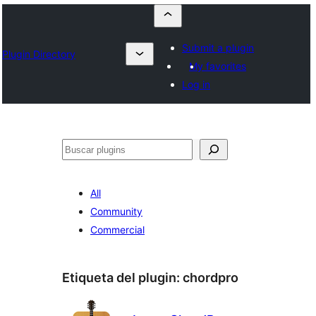
Submit a plugin
Plugin Directory
My favorites
Log in
Buscar
All
Community
Commercial
Etiqueta del plugin:
chordpro