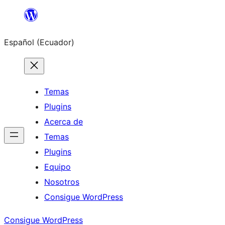
Saltar
al
Español (Ecuador)
contenido
Temas
Plugins
Acerca de
Temas
Plugins
Equipo
Nosotros
Consigue WordPress
Consigue WordPress