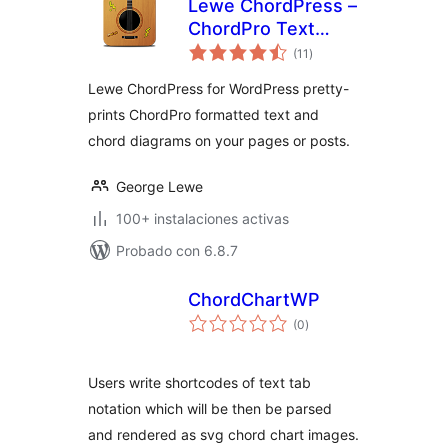
Lewe ChordPress –
ChordPro Text
total
Formatter
(11
)
de
valoraciones
Lewe ChordPress for WordPress pretty-
prints ChordPro formatted text and
chord diagrams on your pages or posts.
George Lewe
100+ instalaciones activas
Probado con 6.8.7
ChordChartWP
total
(0
)
de
valoraciones
Users write shortcodes of text tab
notation which will be then be parsed
and rendered as svg chord chart images.