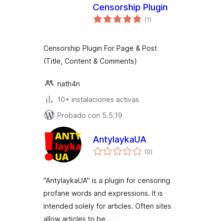
Censorship Plugin
total
(1
)
de
valoraciones
Censorship Plugin For Page & Post
(Title, Content & Comments)
nath4n
10+ instalaciones activas
Probado con 5.5.19
AntylaykaUA
total
(0
)
de
valoraciones
"AntylaykaUA" is a plugin for censoring
profane words and expressions. It is
intended solely for articles. Often sites
allow articles to be …