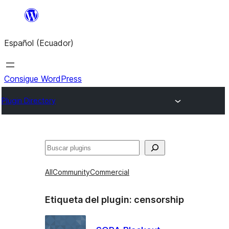
Saltar
al
Español (Ecuador)
contenido
Consigue WordPress
Plugin Directory
Buscar
All
Community
Commercial
Etiqueta del plugin:
censorship