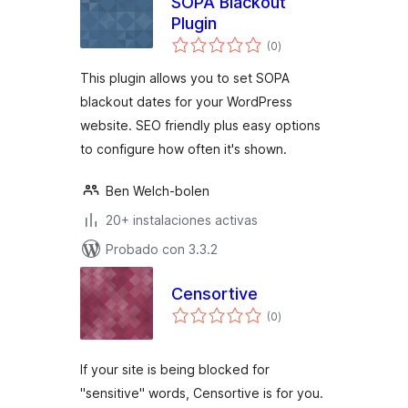
SOPA Blackout
Plugin
total
(0
)
de
valoraciones
This plugin allows you to set SOPA
blackout dates for your WordPress
website. SEO friendly plus easy options
to configure how often it's shown.
Ben Welch-bolen
20+ instalaciones activas
Probado con 3.3.2
Censortive
total
(0
)
de
valoraciones
If your site is being blocked for
"sensitive" words, Censortive is for you.