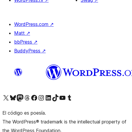
WordPress.tv
↗
Swag
↗
WordPress.com
↗
Matt
↗
bbPress
↗
BuddyPress
↗
Visita nuestra cuenta de X (anteriormente Twitter)
Visit our Bluesky account
Visit our Mastodon account
Visit our Threads account
Visita nuestra página de Facebook
Visita nuestra cuenta de Instagram
Visita nuestra cuenta de LinkedIn
Visit our TikTok account
Visita nuestro canal de YouTube
Visit our Tumblr account
El código es poesía.
The WordPress® trademark is the intellectual property of
the WordPress Foundation.