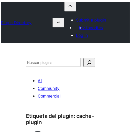
Submit a plugin
Plugin Directory
My favorites
Log in
Buscar
All
Community
Commercial
Etiqueta del plugin:
cache-
plugin