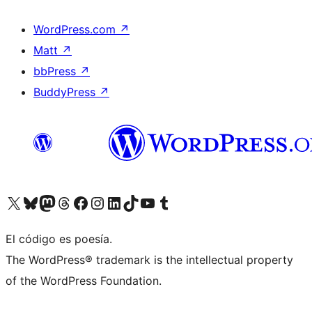
WordPress.com
↗
Matt
↗
bbPress
↗
BuddyPress
↗
Visita nuestra cuenta de X (anteriormente Twitter)
Visit our Bluesky account
Visit our Mastodon account
Visit our Threads account
Visita nuestra página de Facebook
Visita nuestra cuenta de Instagram
Visita nuestra cuenta de LinkedIn
Visit our TikTok account
Visita nuestro canal de YouTube
Visit our Tumblr account
El código es poesía.
The WordPress® trademark is the intellectual property
of the WordPress Foundation.