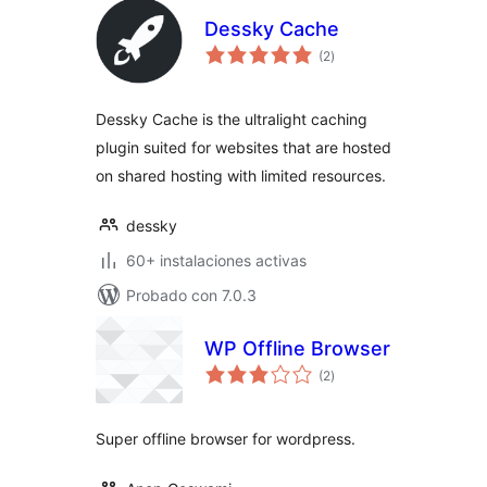
Dessky Cache
total
(2
)
de
valoraciones
Dessky Cache is the ultralight caching
plugin suited for websites that are hosted
on shared hosting with limited resources.
dessky
60+ instalaciones activas
Probado con 7.0.3
WP Offline Browser
total
(2
)
de
valoraciones
Super offline browser for wordpress.