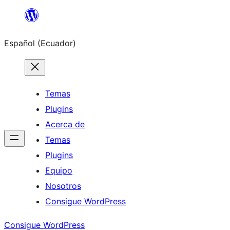
Saltar
al
Español (Ecuador)
contenido
Temas
Plugins
Acerca de
Temas
Plugins
Equipo
Nosotros
Consigue WordPress
Consigue WordPress