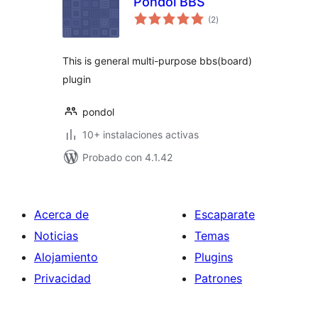
Pondol BBS
total
(2
)
de
valoraciones
This is general multi-purpose bbs(board)
plugin
pondol
10+ instalaciones activas
Probado con 4.1.42
Acerca de
Escaparate
Noticias
Temas
Alojamiento
Plugins
Privacidad
Patrones