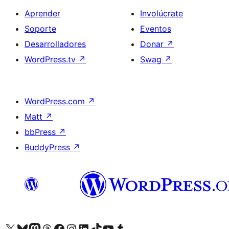
Aprender
Involúcrate
Soporte
Eventos
Desarrolladores
Donar
↗
WordPress.tv
↗
Swag
↗
WordPress.com
↗
Matt
↗
bbPress
↗
BuddyPress
↗
Visita nuestra cuenta de X (anteriormente Twitter)
Visit our Bluesky account
Visit our Mastodon account
Visit our Threads account
Visita nuestra página de Facebook
Visita nuestra cuenta de Instagram
Visita nuestra cuenta de LinkedIn
Visit our TikTok account
Visita nuestro canal de YouTube
Visit our Tumblr account