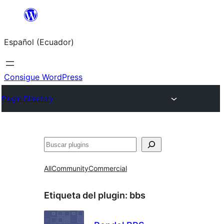
Saltar
al
Español (Ecuador)
contenido
Consigue WordPress
Plugin Directory
Buscar
All
Community
Commercial
Etiqueta del plugin:
bbs