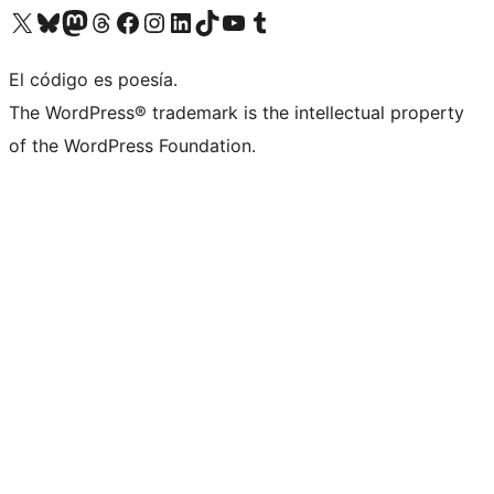
Visita nuestra cuenta de X (anteriormente Twitter)
Visit our Bluesky account
Visit our Mastodon account
Visit our Threads account
Visita nuestra página de Facebook
Visita nuestra cuenta de Instagram
Visita nuestra cuenta de LinkedIn
Visit our TikTok account
Visita nuestro canal de YouTube
Visit our Tumblr account
El código es poesía.
The WordPress® trademark is the intellectual property
of the WordPress Foundation.