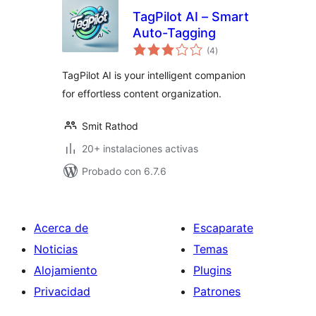
TagPilot AI – Smart
Auto-Tagging
total
(4
)
de
valoraciones
TagPilot AI is your intelligent companion
for effortless content organization.
Smit Rathod
20+ instalaciones activas
Probado con 6.7.6
Acerca de
Escaparate
Noticias
Temas
Alojamiento
Plugins
Privacidad
Patrones