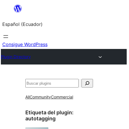
Saltar
al
Español (Ecuador)
contenido
Consigue WordPress
Plugin Directory
Buscar
All
Community
Commercial
Etiqueta del plugin:
autotagging