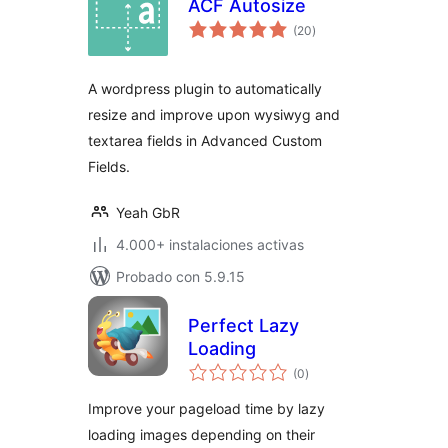
ACF Autosize
total
(20
)
de
valoraciones
A wordpress plugin to automatically
resize and improve upon wysiwyg and
textarea fields in Advanced Custom
Fields.
Yeah GbR
4.000+ instalaciones activas
Probado con 5.9.15
Perfect Lazy
Loading
total
(0
)
de
valoraciones
Improve your pageload time by lazy
loading images depending on their