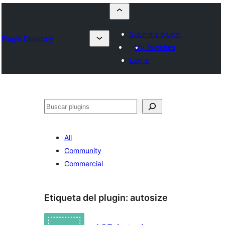
Submit a plugin
Plugin Directory
My favorites
Log in
Buscar
All
Community
Commercial
Etiqueta del plugin:
autosize