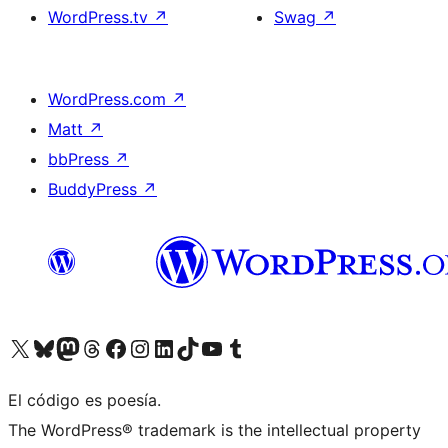
WordPress.tv
↗
Swag
↗
WordPress.com
↗
Matt
↗
bbPress
↗
BuddyPress
↗
Visita nuestra cuenta de X (anteriormente Twitter)
Visit our Bluesky account
Visit our Mastodon account
Visit our Threads account
Visita nuestra página de Facebook
Visita nuestra cuenta de Instagram
Visita nuestra cuenta de LinkedIn
Visit our TikTok account
Visita nuestro canal de YouTube
Visit our Tumblr account
El código es poesía.
The WordPress® trademark is the intellectual property