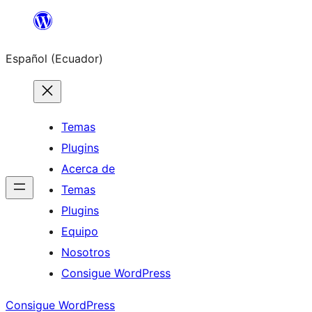
Saltar
al
Español (Ecuador)
contenido
Temas
Plugins
Acerca de
Temas
Plugins
Equipo
Nosotros
Consigue WordPress
Consigue WordPress