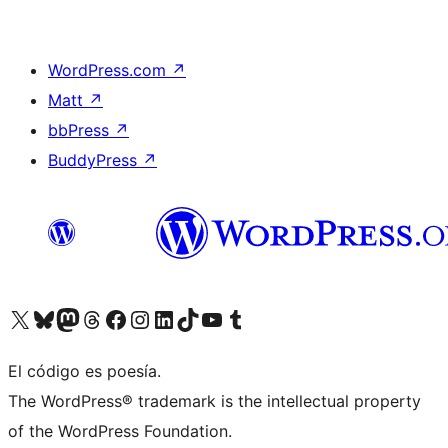
WordPress.com
↗
Matt
↗
bbPress
↗
BuddyPress
↗
Visita nuestra cuenta de X (anteriormente Twitter)
Visit our Bluesky account
Visit our Mastodon account
Visit our Threads account
Visita nuestra página de Facebook
Visita nuestra cuenta de Instagram
Visita nuestra cuenta de LinkedIn
Visit our TikTok account
Visita nuestro canal de YouTube
Visit our Tumblr account
El código es poesía.
The WordPress® trademark is the intellectual property
of the WordPress Foundation.