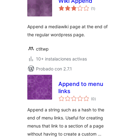
Wiki Append
total
(1
)
de
valoraciones
Append a mediawiki page at the end of
the regular wordpress page.
ctltwp
10+ instalaciones activas
Probado con 2.7.1
Append to menu
links
total
(0
)
de
valoraciones
Append a string such as a hash to the
end of menu links. Useful for creating
menus that link to a section of a page
without having to create a custom …