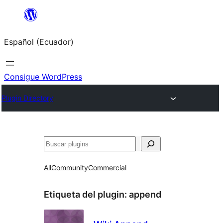
Saltar
al
Español (Ecuador)
contenido
Consigue WordPress
Plugin Directory
Buscar
All
Community
Commercial
Etiqueta del plugin:
append