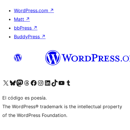
WordPress.com
↗
Matt
↗
bbPress
↗
BuddyPress
↗
Visita nuestra cuenta de X (anteriormente Twitter)
Visit our Bluesky account
Visit our Mastodon account
Visit our Threads account
Visita nuestra página de Facebook
Visita nuestra cuenta de Instagram
Visita nuestra cuenta de LinkedIn
Visit our TikTok account
Visita nuestro canal de YouTube
Visit our Tumblr account
El código es poesía.
The WordPress® trademark is the intellectual property
of the WordPress Foundation.