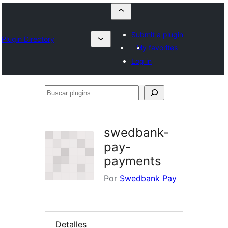
Submit a plugin
Plugin Directory
My favorites
Log in
Buscar
plugins
swedbank-
pay-
payments
Por
Swedbank Pay
Detalles