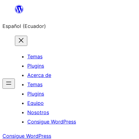
Saltar
al
Español (Ecuador)
contenido
Temas
Plugins
Acerca de
Temas
Plugins
Equipo
Nosotros
Consigue WordPress
Consigue WordPress