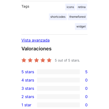
Tags
icons
retina
shortcodes
themeforest
widget
Vista avanzada
Valoraciones
5
out of 5 stars.
5 stars
5
5
4 stars
0
5-
0
3 stars
0
star
4-
0
2 stars
0
reviews
star
3-
0
1 star
0
reviews
star
2-
0