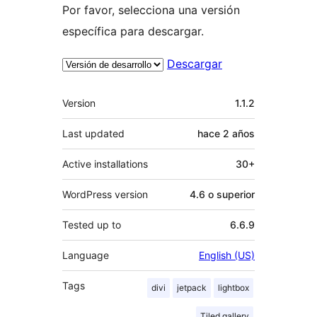
Por favor, selecciona una versión
específica para descargar.
Descargar
Meta
Version
1.1.2
Last updated
hace
2 años
Active installations
30+
WordPress version
4.6 o superior
Tested up to
6.6.9
Language
English (US)
Tags
divi
jetpack
lightbox
Tiled gallery