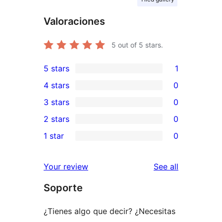
Valoraciones
5
out of 5 stars.
5 stars
1
1
4 stars
0
5-
0
3 stars
0
star
4-
0
2 stars
0
review
star
3-
0
1 star
0
reviews
star
2-
0
reviews
star
1-
reviews
Your review
See all
reviews
star
Soporte
reviews
¿Tienes algo que decir? ¿Necesitas