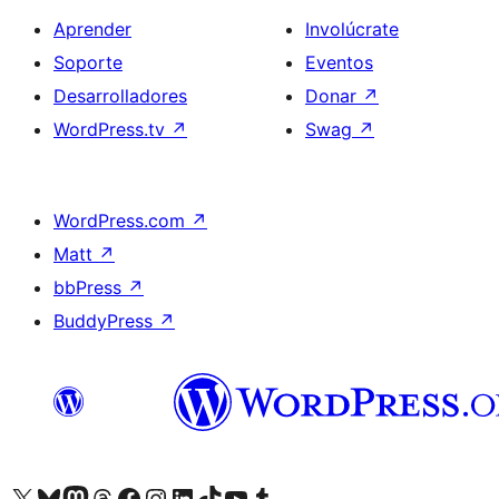
Aprender
Involúcrate
Soporte
Eventos
Desarrolladores
Donar
↗
WordPress.tv
↗
Swag
↗
WordPress.com
↗
Matt
↗
bbPress
↗
BuddyPress
↗
Visita nuestra cuenta de X (anteriormente Twitter)
Visit our Bluesky account
Visit our Mastodon account
Visit our Threads account
Visita nuestra página de Facebook
Visita nuestra cuenta de Instagram
Visita nuestra cuenta de LinkedIn
Visit our TikTok account
Visita nuestro canal de YouTube
Visit our Tumblr account