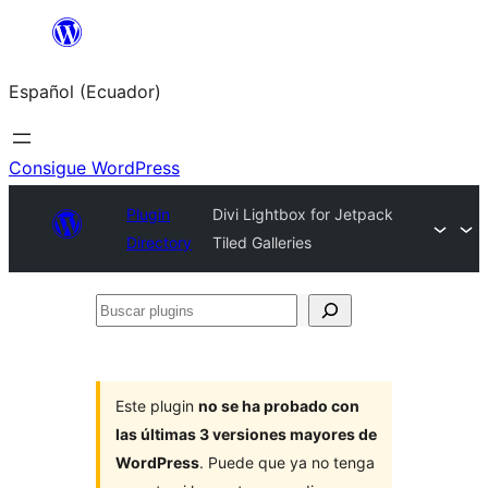
Saltar
al
Español (Ecuador)
contenido
Consigue WordPress
Plugin
Divi Lightbox for Jetpack
Directory
Tiled Galleries
Buscar
plugins
Este plugin
no se ha probado con
las últimas 3 versiones mayores de
WordPress
. Puede que ya no tenga