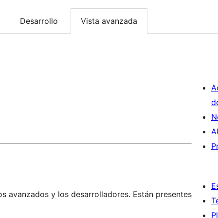
Desarrollo
Vista avanzada
A
d
N
A
P
E
os avanzados y los desarrolladores. Están presentes
T
P