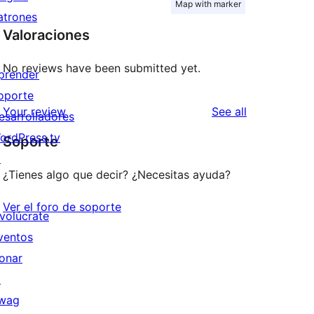
Map with marker
atrones
Valoraciones
No reviews have been submitted yet.
prender
oporte
reviews
Your review
See all
esarrolladores
ordPress.tv
Soporte
↗
¿Tienes algo que decir? ¿Necesitas ayuda?
Ver el foro de soporte
nvolúcrate
ventos
onar
↗
wag