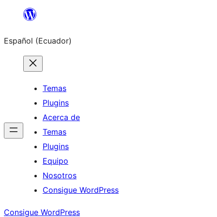
Saltar
al
Español (Ecuador)
contenido
Temas
Plugins
Acerca de
Temas
Plugins
Equipo
Nosotros
Consigue WordPress
Consigue WordPress