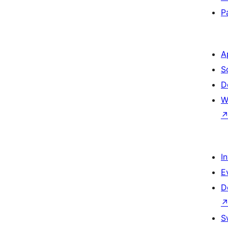
P
A
S
D
W
I
E
D
S