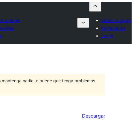
t a plugin
Submit a plugin
vorites
My favorites
n
Log in
lo mantenga nadie, o puede que tenga problemas
Descargar