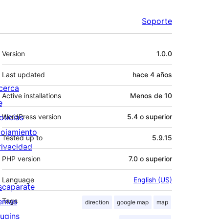
Soporte
Meta
Version
1.0.0
Last updated
hace
4 años
cerca
Active installations
Menos de 10
e
oticias
WordPress version
5.4 o superior
lojamiento
Tested up to
5.9.15
rivacidad
PHP version
7.0 o superior
Language
English (US)
scaparate
emas
Tags
direction
google map
map
lugins