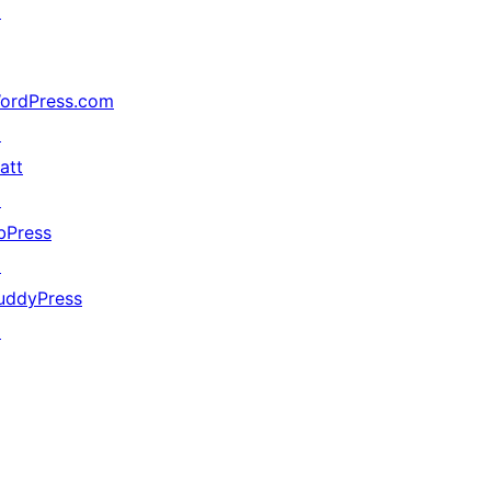
↗
ordPress.com
↗
att
↗
bPress
↗
uddyPress
↗