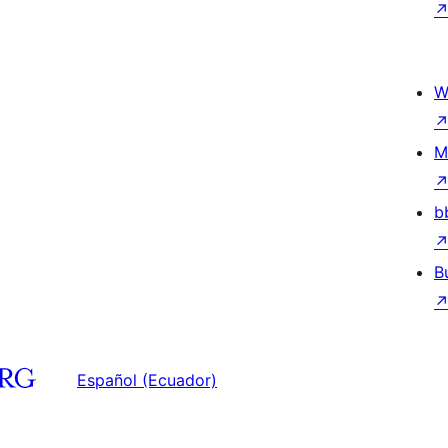
W
M
b
B
Español (Ecuador)