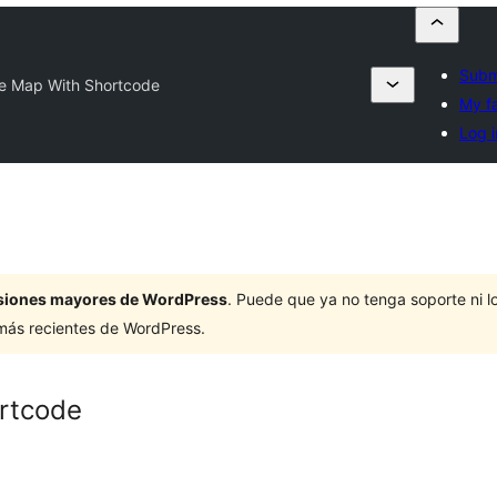
Submi
e Map With Shortcode
My fa
Log i
ersiones mayores de WordPress
. Puede que ya no tenga soporte ni 
 más recientes de WordPress.
rtcode