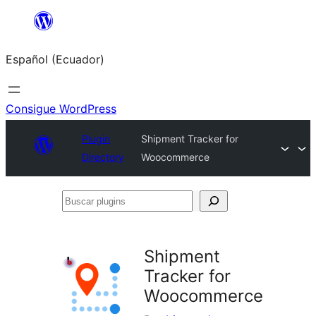
Saltar
al
Español (Ecuador)
contenido
Consigue WordPress
Plugin
Shipment Tracker for
Directory
Woocommerce
Buscar
plugins
Shipment
Tracker for
Woocommerce