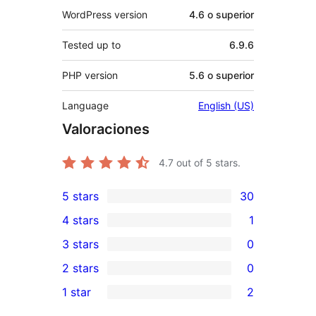
WordPress version
4.6 o superior
Tested up to
6.9.6
PHP version
5.6 o superior
Language
English (US)
Valoraciones
4.7
out of 5 stars.
5 stars
30
30
4 stars
1
5-
1
3 stars
0
star
4-
0
2 stars
0
reviews
star
3-
0
1 star
2
review
star
2-
2