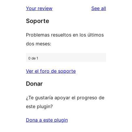
reviews
star
1-
reviews
Your review
See all
reviews
star
Soporte
reviews
Problemas resueltos en los últimos
dos meses:
0 de 1
Ver el foro de soporte
Donar
¿Te gustaría apoyar el progreso de
este plugin?
Dona a este plugin