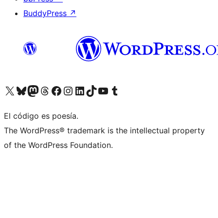
BuddyPress
↗
Visita nuestra cuenta de X (anteriormente Twitter)
Visit our Bluesky account
Visit our Mastodon account
Visit our Threads account
Visita nuestra página de Facebook
Visita nuestra cuenta de Instagram
Visita nuestra cuenta de LinkedIn
Visit our TikTok account
Visita nuestro canal de YouTube
Visit our Tumblr account
El código es poesía.
The WordPress® trademark is the intellectual property
of the WordPress Foundation.