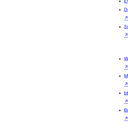
E
D
S
W
M
b
B