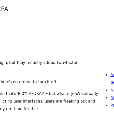
2FA
gin, but they recently added two-factor
A
here’s no option to turn it off.
d
N
ple that’s 100% A-OKAY – but what if you’re already
A
icting user interfaces, users are freaking out and
P
dy got time for that.