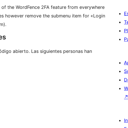
 of the WordFence 2FA feature from everywhere
E
oes however remove the submenu item for «Login
T
m).
P
es
P
igo abierto. Las siguientes personas han
A
S
D
W
I