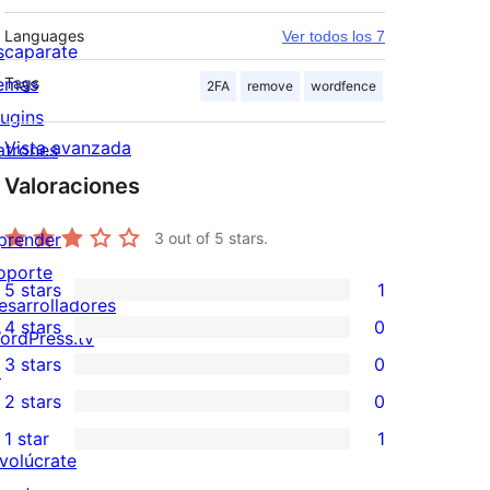
Languages
Ver todos los 7
scaparate
emas
Tags
2FA
remove
wordfence
lugins
Vista avanzada
atrones
Valoraciones
prender
3
out of 5 stars.
oporte
5 stars
1
1
esarrolladores
4 stars
0
5-
ordPress.tv
0
3 stars
0
star
↗
4-
0
2 stars
0
review
star
3-
0
1 star
1
reviews
star
2-
1
nvolúcrate
reviews
star
1-