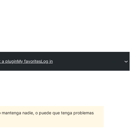
 a plugin
My favorites
Log in
lo mantenga nadie, o puede que tenga problemas