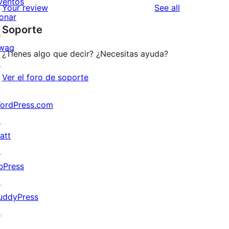
ventos
reviews
Your review
See all
reviews
star
onar
Soporte
review
↗
wag
¿Tienes algo que decir? ¿Necesitas ayuda?
↗
Ver el foro de soporte
ordPress.com
↗
att
↗
bPress
↗
uddyPress
↗