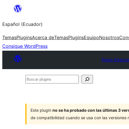
Saltar
al
Español (Ecuador)
contenido
Temas
Plugins
Acerca de
Temas
Plugins
Equipo
Nosotros
Con
Consigue WordPress
Plugin Directo
Buscar
plugins
Este plugin
no se ha probado con las últimas 3 v
de compatibilidad cuando se usa con las versiones