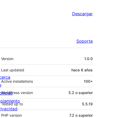
Descargar
Soporte
Meta
Version
1.0.0
Last updated
hace
6 años
cerca
Active installations
100+
e
oticias
WordPress version
5.2 o superior
lojamiento
Tested up to
5.5.19
rivacidad
PHP version
7.2 o superior