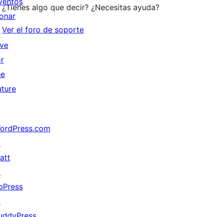
ventos
¿Tienes algo que decir? ¿Necesitas ayuda?
onar
Ver el foro de soporte
↗
ive
or
he
uture
ordPress.com
↗
att
↗
bPress
↗
uddyPress