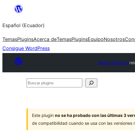
Saltar
al
Español (Ecuador)
contenido
Temas
Plugins
Acerca de
Temas
Plugins
Equipo
Nosotros
Con
Consigue WordPress
Plugin Directory
re
Buscar
plugins
Este plugin
no se ha probado con las últimas 3 v
de compatibilidad cuando se usa con las versiones