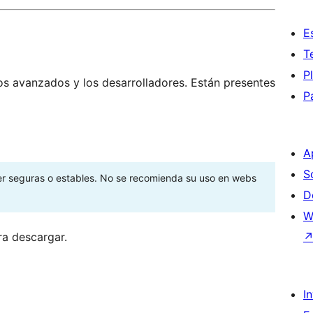
E
T
P
os avanzados y los desarrolladores. Están presentes
P
A
S
ser seguras o estables. No se recomienda su uso en webs
D
W
ra descargar.
I