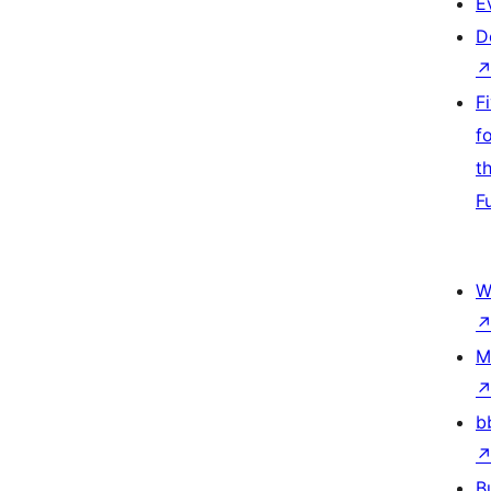
E
D
F
f
t
F
W
M
b
B