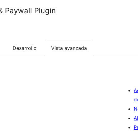
& Paywall Plugin
Desarrollo
Vista avanzada
A
d
N
A
P