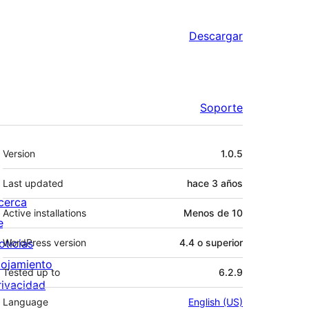
Descargar
Soporte
Meta
Version
1.0.5
Last updated
hace
3 años
cerca
Active installations
Menos de 10
e
oticias
WordPress version
4.4 o superior
lojamiento
Tested up to
6.2.9
rivacidad
Language
English (US)