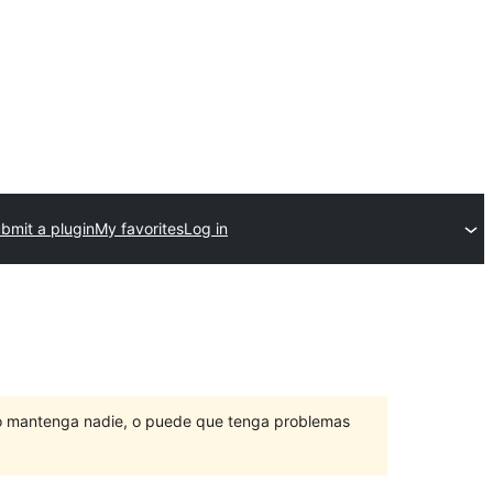
bmit a plugin
My favorites
Log in
lo mantenga nadie, o puede que tenga problemas