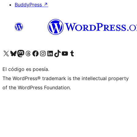
BuddyPress
↗
Visita nuestra cuenta de X (anteriormente Twitter)
Visit our Bluesky account
Visit our Mastodon account
Visit our Threads account
Visita nuestra página de Facebook
Visita nuestra cuenta de Instagram
Visita nuestra cuenta de LinkedIn
Visit our TikTok account
Visita nuestro canal de YouTube
Visit our Tumblr account
El código es poesía.
The WordPress® trademark is the intellectual property
of the WordPress Foundation.