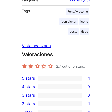
Language
English (US)
Tags
Font Awesome
icon picker
icons
posts
titles
Vista avanzada
Valoraciones
2.7
out of 5 stars.
5 stars
1
1
4 stars
0
5-
0
3 stars
0
star
4-
0
2 stars
1
review
star
3-
1