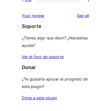
1 star
1
reviews
star
2-
1
reviews
star
1-
reviews
Your review
See all
review
star
Soporte
review
¿Tienes algo que decir? ¿Necesitas
ayuda?
Ver el foro de soporte
Donar
¿Te gustaría apoyar el progreso de
este plugin?
Dona a este plugin