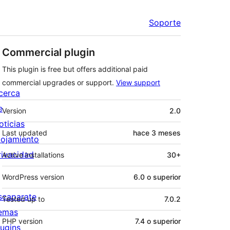
Soporte
Commercial plugin
This plugin is free but offers additional paid
commercial upgrades or support.
View support
cerca
Meta
e
Version
2.0
oticias
Last updated
hace
3 meses
lojamiento
rivacidad
Active installations
30+
WordPress version
6.0 o superior
scaparate
Tested up to
7.0.2
emas
PHP version
7.4 o superior
lugins