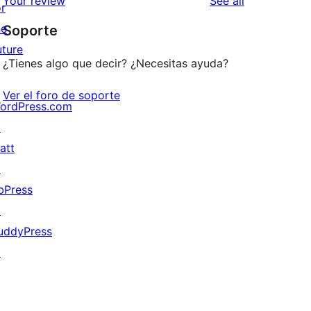
reviews
Your review
See all
reviews
or
star
he
Soporte
reviews
uture
¿Tienes algo que decir? ¿Necesitas ayuda?
Ver el foro de soporte
ordPress.com
↗
att
↗
bPress
↗
uddyPress
↗