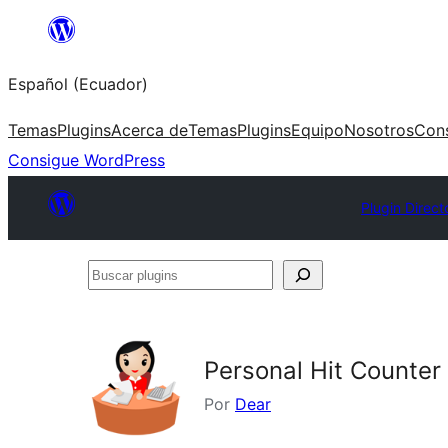
Saltar
al
Español (Ecuador)
contenido
Temas
Plugins
Acerca de
Temas
Plugins
Equipo
Nosotros
Con
Consigue WordPress
Plugin Direct
Buscar
plugins
Personal Hit Counter
Por
Dear