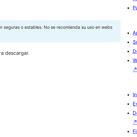
P
ser seguras o estables. No se recomienda su uso en webs
A
S
D
ra descargar.
W
I
E
D
F