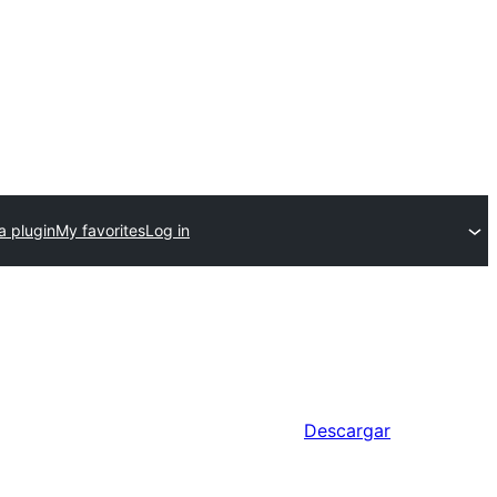
a plugin
My favorites
Log in
Descargar