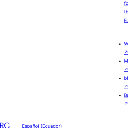
f
t
F
W
M
b
B
Español (Ecuador)