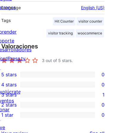
atrones
Language
English (US)
Tags
Hit Counter
visitor counter
prender
visitor tracking
woocommerce
oporte
Valoraciones
esarrolladores
ordPress.tv
3
out of 5 stars.
↗
5 stars
0
0
4 stars
0
5-
0
nvolúcrate
3 stars
1
star
4-
1
ventos
2 stars
0
reviews
star
3-
0
onar
1 star
0
reviews
star
2-
↗
0
review
star
ive
1-