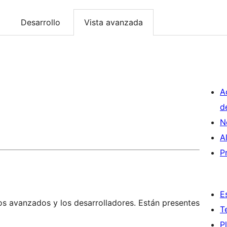
Desarrollo
Vista avanzada
A
d
N
A
P
E
os avanzados y los desarrolladores. Están presentes
T
P