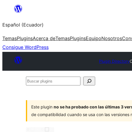
Saltar
al
Español (Ecuador)
contenido
Temas
Plugins
Acerca de
Temas
Plugins
Equipo
Nosotros
Con
Consigue WordPress
Plugin Directory
O
Buscar
plugins
Este plugin
no se ha probado con las últimas 3 v
de compatibilidad cuando se usa con las versiones