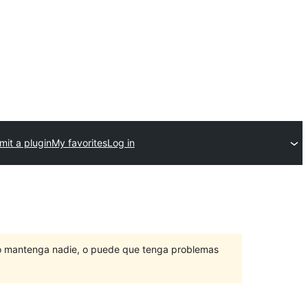
it a plugin
My favorites
Log in
lo mantenga nadie, o puede que tenga problemas