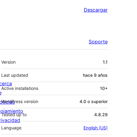
Descargar
Soporte
Meta
Version
1.1
Last updated
hace
9 años
cerca
Active installations
10+
e
oticias
WordPress version
4.0 o superior
lojamiento
Tested up to
4.8.29
rivacidad
Language
English (US)