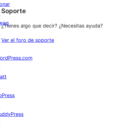
star
onar
Soporte
reviews
↗
wag
¿Tienes algo que decir? ¿Necesitas ayuda?
↗
Ver el foro de soporte
ordPress.com
↗
att
↗
bPress
↗
uddyPress
↗