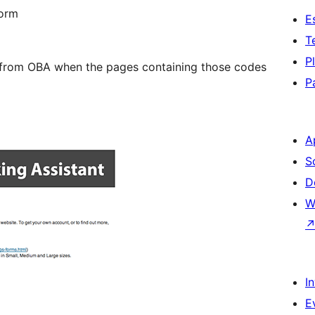
Form
E
T
P
e from OBA when the pages containing those codes
P
A
S
D
W
I
E