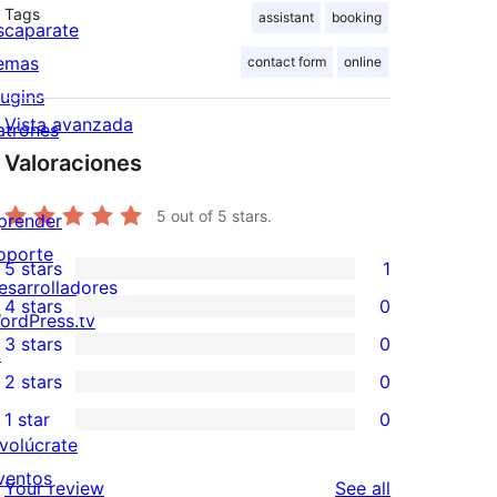
Tags
assistant
booking
scaparate
emas
contact form
online
lugins
Vista avanzada
atrones
Valoraciones
5
out of 5 stars.
prender
oporte
5 stars
1
1
esarrolladores
4 stars
0
5-
ordPress.tv
0
3 stars
0
star
↗
4-
0
2 stars
0
review
star
3-
0
1 star
0
reviews
star
2-
0
nvolúcrate
reviews
star
1-
ventos
reviews
Your review
See all
reviews