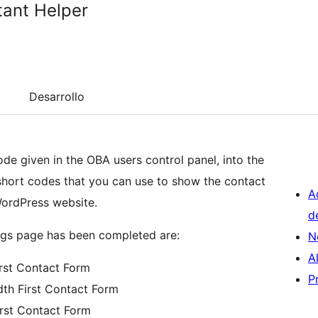
tant Helper
Desarrollo
de given in the OBA users control panel, into the
 short codes that you can use to show the contact
A
WordPress website.
d
ings page has been completed are:
N
A
irst Contact Form
P
th First Contact Form
irst Contact Form