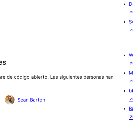
D
S
W
es
M
re de código abierto. Las siguientes personas han
b
Sean Barton
B