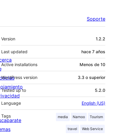
Soporte
Meta
Version
1.2.2
Last updated
hace
7 años
cerca
Active installations
Menos de 10
e
oticias
WordPress version
3.3 o superior
lojamiento
Tested up to
5.2.0
rivacidad
Language
English (US)
Tags
media
Narnoo
Tourism
scaparate
emas
travel
Web Service