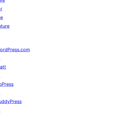
ive
or
he
uture
ordPress.com
↗
att
↗
bPress
↗
uddyPress
↗