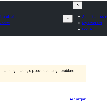
t a plugin
Submit a plugin
vorites
My favorites
n
Log in
lo mantenga nadie, o puede que tenga problemas
Descargar