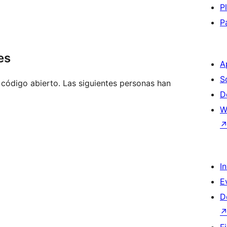
P
P
es
A
S
código abierto. Las siguientes personas han
D
W
I
E
D