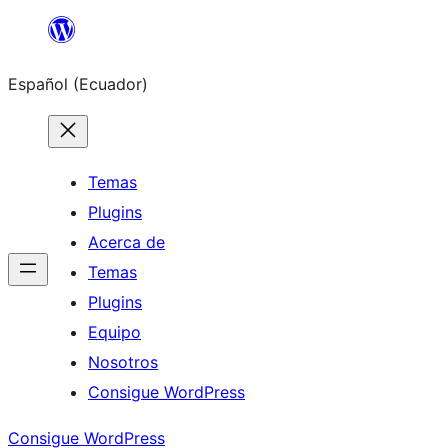
Saltar
al
Español (Ecuador)
contenido
Temas
Plugins
Acerca de
Temas
Plugins
Equipo
Nosotros
Consigue WordPress
Consigue WordPress