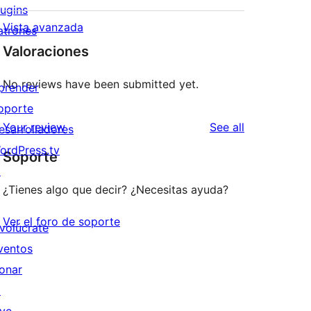
lugins
Vista avanzada
atrones
Valoraciones
No reviews have been submitted yet.
prender
oporte
reviews
Your review
See all
esarrolladores
ordPress.tv
Soporte
↗
¿Tienes algo que decir? ¿Necesitas ayuda?
Ver el foro de soporte
nvolúcrate
ventos
onar
↗