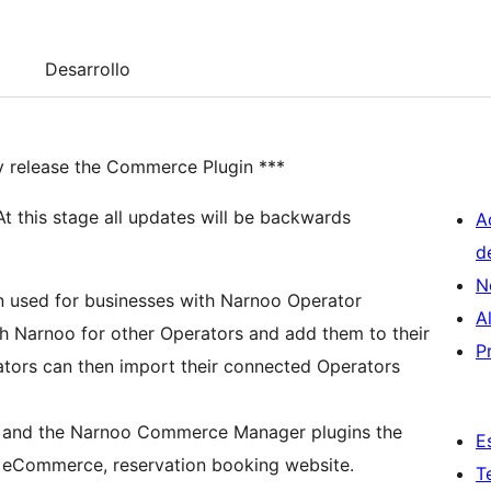
Desarrollo
ally release the Commerce Plugin ***
 this stage all updates will be backwards
A
d
N
n used for businesses with Narnoo Operator
A
ch Narnoo for other Operators and add them to their
P
tors can then import their connected Operators
in and the Narnoo Commerce Manager plugins the
E
 eCommerce, reservation booking website.
T