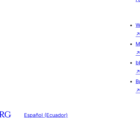
W
M
b
B
Español (Ecuador)