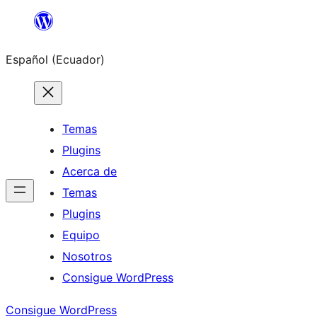
Saltar
al
Español (Ecuador)
contenido
Temas
Plugins
Acerca de
Temas
Plugins
Equipo
Nosotros
Consigue WordPress
Consigue WordPress