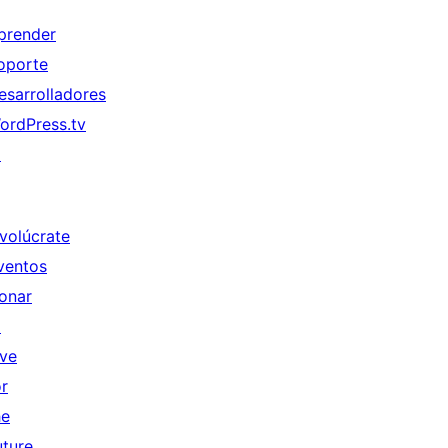
prender
oporte
esarrolladores
ordPress.tv
↗
nvolúcrate
ventos
onar
↗
ive
or
he
uture