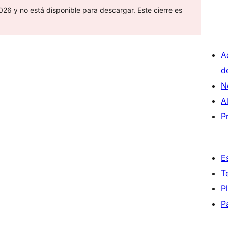
26 y no está disponible para descargar. Este cierre es
A
d
N
A
P
E
T
P
P