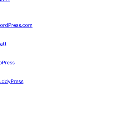
ordPress.com
↗
att
↗
bPress
↗
uddyPress
↗