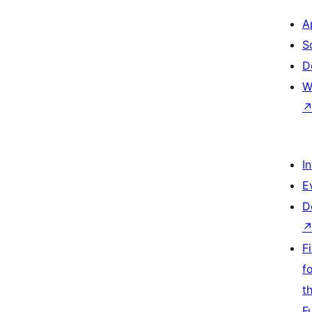
A
S
D
W
I
E
D
F
f
t
F