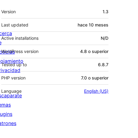
Meta
Version
1.3
Last updated
hace
10 meses
cerca
Active installations
N/D
e
oticias
WordPress version
4.8 o superior
lojamiento
Tested up to
6.8.7
rivacidad
PHP version
7.0 o superior
Language
English (US)
scaparate
emas
lugins
atrones