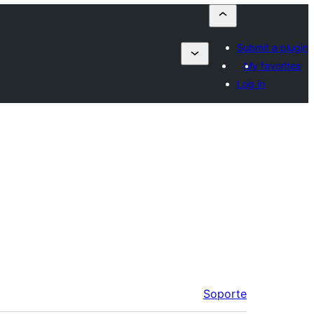
Submit a plugin
My favorites
Log in
Soporte