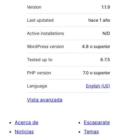
Meta
Version
1.1.9
Last updated
hace
1 año
Active installations
N/D
WordPress version
4.8 o superior
Tested up to
6.7.5
PHP version
7.0 o superior
Language
English (US)
Vista avanzada
Acerca de
Escaparate
Noticias
Temas