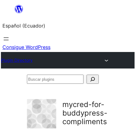
Saltar
al
Español (Ecuador)
contenido
Consigue WordPress
Plugin Directory
Buscar
plugins
mycred-for-
buddypress-
compliments