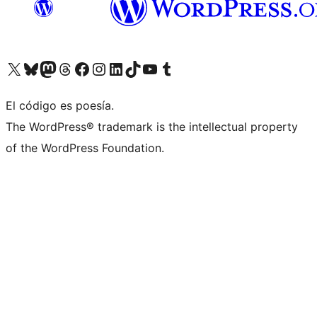
Visita nuestra cuenta de X (anteriormente Twitter)
Visit our Bluesky account
Visit our Mastodon account
Visit our Threads account
Visita nuestra página de Facebook
Visita nuestra cuenta de Instagram
Visita nuestra cuenta de LinkedIn
Visit our TikTok account
Visita nuestro canal de YouTube
Visit our Tumblr account
El código es poesía.
The WordPress® trademark is the intellectual property
of the WordPress Foundation.