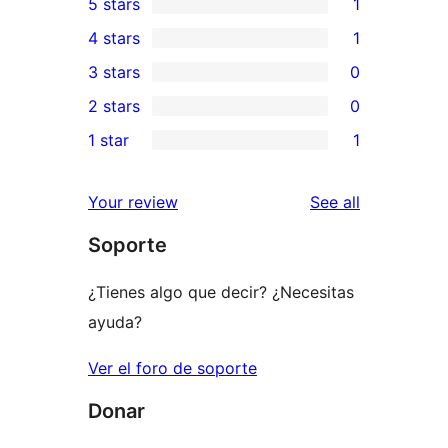
5 stars
1
1
4 stars
1
5-
1
3 stars
0
star
4-
0
2 stars
0
review
star
3-
0
1 star
1
review
star
2-
1
reviews
star
1-
reviews
Your review
See all
reviews
star
Soporte
review
¿Tienes algo que decir? ¿Necesitas
ayuda?
Ver el foro de soporte
Donar