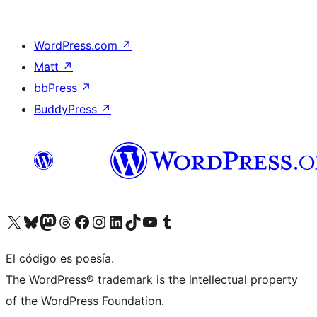
WordPress.com
↗
Matt
↗
bbPress
↗
BuddyPress
↗
Visita nuestra cuenta de X (anteriormente Twitter)
Visit our Bluesky account
Visit our Mastodon account
Visit our Threads account
Visita nuestra página de Facebook
Visita nuestra cuenta de Instagram
Visita nuestra cuenta de LinkedIn
Visit our TikTok account
Visita nuestro canal de YouTube
Visit our Tumblr account
El código es poesía.
The WordPress® trademark is the intellectual property
of the WordPress Foundation.