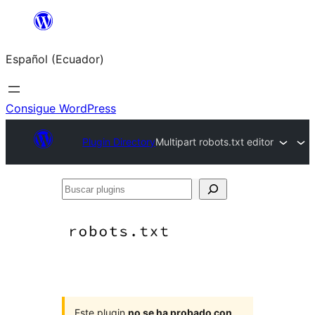
Saltar
al
Español (Ecuador)
contenido
Consigue WordPress
Plugin Directory
Multipart robots.txt editor
Buscar
plugins
Este plugin
no se ha probado con