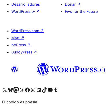
Desarrolladores
Donar
↗
WordPress.tv
↗
Five for the Future
WordPress.com
↗
Matt
↗
bbPress
↗
BuddyPress
↗
Visita nuestra cuenta de X (anteriormente Twitter)
Visit our Bluesky account
Visit our Mastodon account
Visit our Threads account
Visita nuestra página de Facebook
Visita nuestra cuenta de Instagram
Visita nuestra cuenta de LinkedIn
Visit our TikTok account
Visita nuestro canal de YouTube
Visit our Tumblr account
El código es poesía.