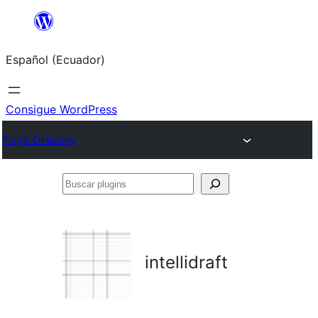
Saltar
al
Español (Ecuador)
contenido
Consigue WordPress
Plugin Directory
Buscar
plugins
intellidraft