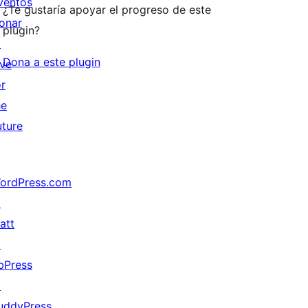
ventos
¿Te gustaría apoyar el progreso de este
onar
plugin?
↗
Dona a este plugin
ive
or
he
uture
ordPress.com
↗
att
↗
bPress
↗
uddyPress