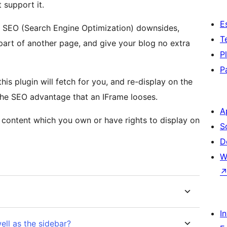
 support it.
E
ome SEO (Search Engine Optimization) downsides,
T
 part of another page, and give your blog no extra
P
P
his plugin will fetch for you, and re-display on the
the SEO advantage that an IFrame looses.
A
t content which you own or have rights to display on
S
D
W
I
ell as the sidebar?