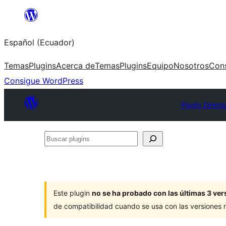
Saltar
al
Español (Ecuador)
contenido
Temas
Plugins
Acerca de
Temas
Plugins
Equipo
Nosotros
Con
Consigue WordPress
Plugin Direct
Buscar
plugins
Este plugin
no se ha probado con las últimas 3 v
de compatibilidad cuando se usa con las versiones