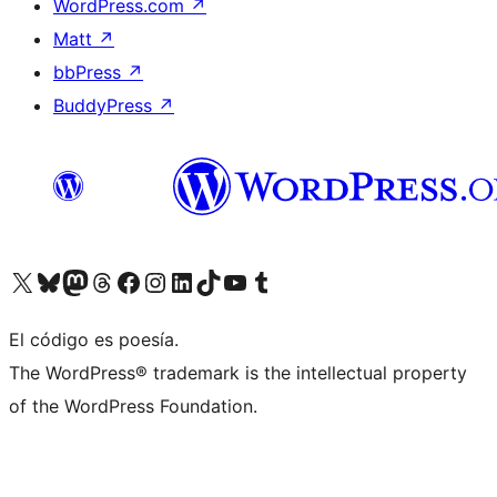
WordPress.com
↗
Matt
↗
bbPress
↗
BuddyPress
↗
Visita nuestra cuenta de X (anteriormente Twitter)
Visit our Bluesky account
Visit our Mastodon account
Visit our Threads account
Visita nuestra página de Facebook
Visita nuestra cuenta de Instagram
Visita nuestra cuenta de LinkedIn
Visit our TikTok account
Visita nuestro canal de YouTube
Visit our Tumblr account
El código es poesía.
The WordPress® trademark is the intellectual property
of the WordPress Foundation.