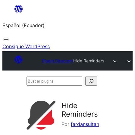
Saltar
al
Español (Ecuador)
contenido
Consigue WordPress
Plugin Directory
Hide Reminders
Buscar
plugins
Hide
Reminders
Por
fardansultan