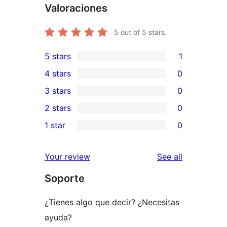
Valoraciones
5
out of 5 stars.
5 stars
1
1
4 stars
0
5-
0
3 stars
0
star
4-
0
2 stars
0
review
star
3-
0
1 star
0
reviews
star
2-
0
reviews
star
1-
reviews
Your review
See all
reviews
star
Soporte
reviews
¿Tienes algo que decir? ¿Necesitas
ayuda?