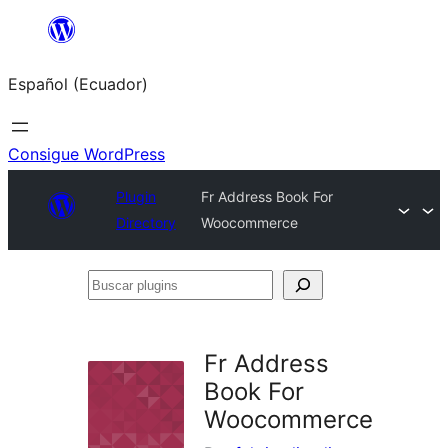
Saltar
al
Español (Ecuador)
contenido
Consigue WordPress
Plugin
Fr Address Book For
Directory
Woocommerce
Buscar
plugins
Fr Address
Book For
Woocommerce