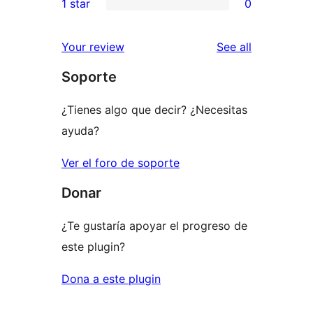
1 star
0
review
star
2-
0
reviews
star
1-
reviews
Your review
See all
reviews
star
Soporte
reviews
¿Tienes algo que decir? ¿Necesitas
ayuda?
Ver el foro de soporte
Donar
¿Te gustaría apoyar el progreso de
este plugin?
Dona a este plugin