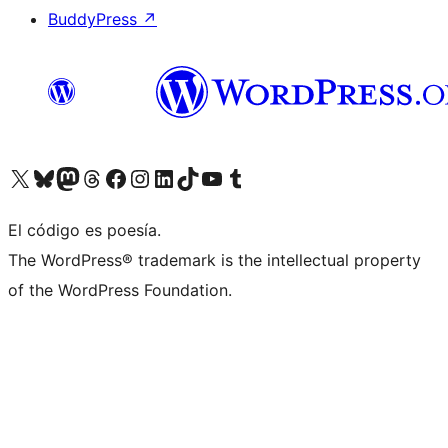
BuddyPress
↗
Visita nuestra cuenta de X (anteriormente Twitter)
Visit our Bluesky account
Visit our Mastodon account
Visit our Threads account
Visita nuestra página de Facebook
Visita nuestra cuenta de Instagram
Visita nuestra cuenta de LinkedIn
Visit our TikTok account
Visita nuestro canal de YouTube
Visit our Tumblr account
El código es poesía.
The WordPress® trademark is the intellectual property
of the WordPress Foundation.