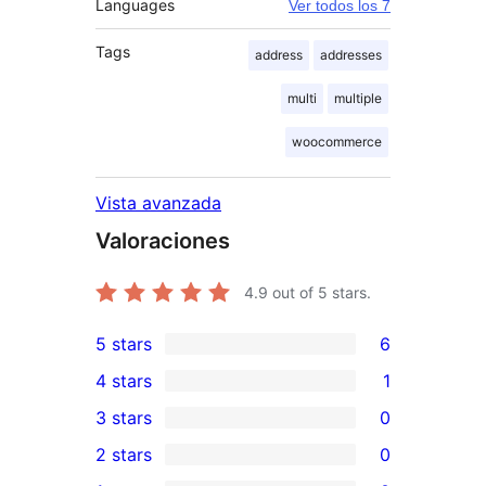
Languages
Ver todos los 7
Tags
address
addresses
multi
multiple
woocommerce
Vista avanzada
Valoraciones
4.9
out of 5 stars.
5 stars
6
6
4 stars
1
5-
1
3 stars
0
star
4-
0
2 stars
0
reviews
star
3-
0