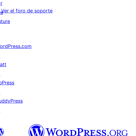
or
Ver el foro de soporte
he
uture
ordPress.com
↗
att
↗
bPress
↗
uddyPress
↗