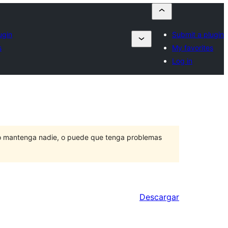
ugin
Submit a plugin
s
My favorites
Log in
lo mantenga nadie, o puede que tenga problemas
Descargar