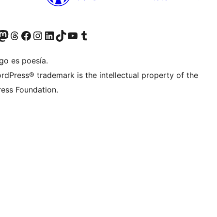
teriormente Twitter)
r Bluesky account
sit our Mastodon account
Visit our Threads account
Visita nuestra página de Facebook
Visita nuestra cuenta de Instagram
Visita nuestra cuenta de LinkedIn
Visit our TikTok account
Visita nuestro canal de YouTube
Visit our Tumblr account
go es poesía.
rdPress® trademark is the intellectual property of the
ess Foundation.