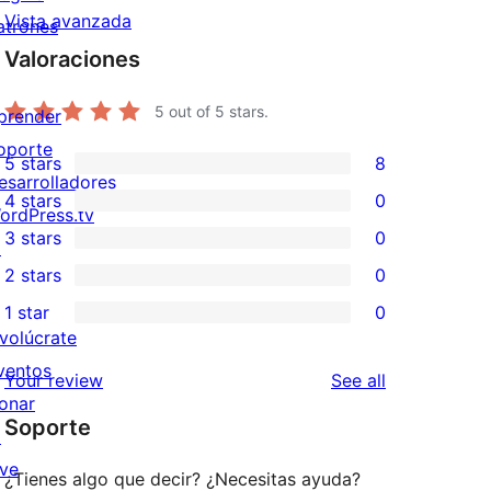
Vista avanzada
atrones
Valoraciones
5
out of 5 stars.
prender
oporte
5 stars
8
8
esarrolladores
4 stars
0
5-
ordPress.tv
0
3 stars
0
star
↗
4-
0
2 stars
0
reviews
star
3-
0
1 star
0
reviews
star
2-
0
nvolúcrate
reviews
star
1-
ventos
reviews
Your review
See all
reviews
star
onar
Soporte
reviews
↗
ive
¿Tienes algo que decir? ¿Necesitas ayuda?