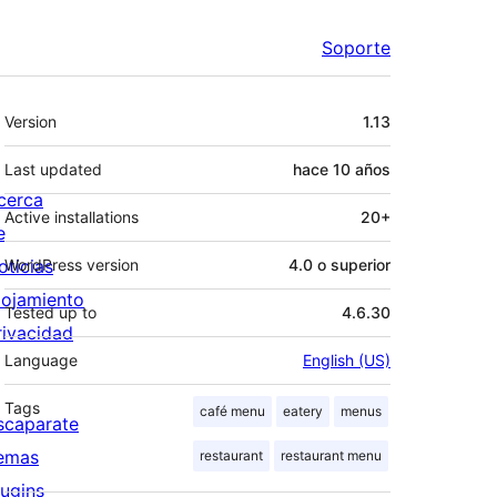
Soporte
Meta
Version
1.13
Last updated
hace
10 años
cerca
Active installations
20+
e
oticias
WordPress version
4.0 o superior
lojamiento
Tested up to
4.6.30
rivacidad
Language
English (US)
Tags
café menu
eatery
menus
scaparate
emas
restaurant
restaurant menu
lugins