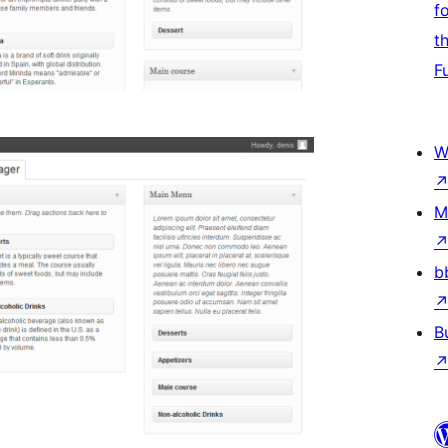
f
t
F
W
M
b
B