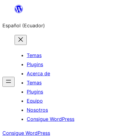
Saltar
al
Español (Ecuador)
contenido
Temas
Plugins
Acerca de
Temas
Plugins
Equipo
Nosotros
Consigue WordPress
Consigue WordPress