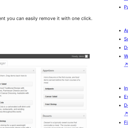
P
t you can easily remove it with one click.
A
S
D
W
I
E
D
F