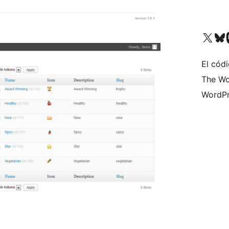
Visita nuestra cuenta de X (an
Visit ou
Vi
El códi
The Wo
WordPr