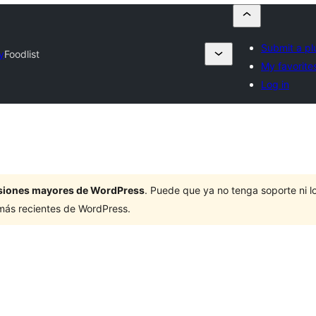
Submit a pl
y
Foodlist
My favorite
Log in
ersiones mayores de WordPress
. Puede que ya no tenga soporte ni 
 más recientes de WordPress.