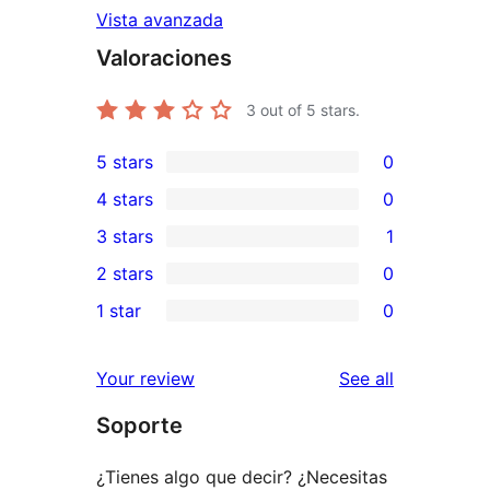
Vista avanzada
Valoraciones
3
out of 5 stars.
5 stars
0
0
4 stars
0
5-
0
3 stars
1
star
4-
1
2 stars
0
reviews
star
3-
0
1 star
0
reviews
star
2-
0
review
star
1-
reviews
Your review
See all
reviews
star
Soporte
reviews
¿Tienes algo que decir? ¿Necesitas