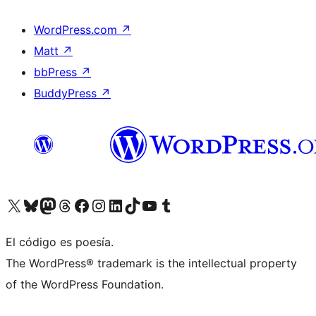
WordPress.com
↗
Matt
↗
bbPress
↗
BuddyPress
↗
Visita nuestra cuenta de X (anteriormente Twitter)
Visit our Bluesky account
Visit our Mastodon account
Visit our Threads account
Visita nuestra página de Facebook
Visita nuestra cuenta de Instagram
Visita nuestra cuenta de LinkedIn
Visit our TikTok account
Visita nuestro canal de YouTube
Visit our Tumblr account
El código es poesía.
The WordPress® trademark is the intellectual property
of the WordPress Foundation.