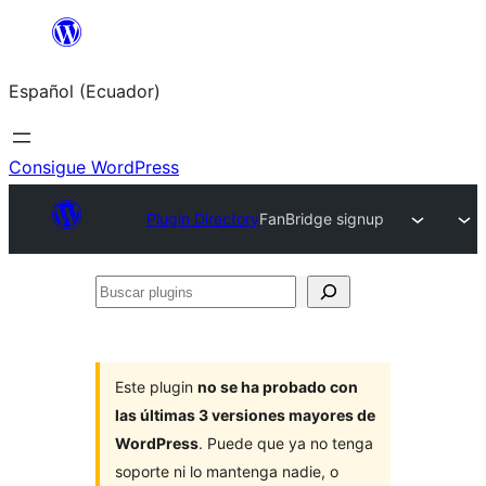
Saltar
al
Español (Ecuador)
contenido
Consigue WordPress
Plugin Directory
FanBridge signup
Buscar
plugins
Este plugin
no se ha probado con
las últimas 3 versiones mayores de
WordPress
. Puede que ya no tenga
soporte ni lo mantenga nadie, o