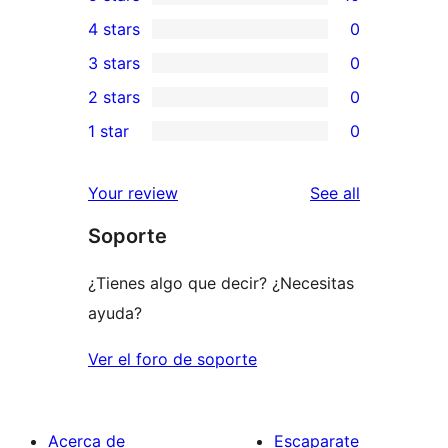
10
4 stars
0
5-
0
3 stars
0
star
4-
0
2 stars
0
reviews
star
3-
0
1 star
0
reviews
star
2-
0
reviews
star
1-
reviews
Your review
See all
reviews
star
Soporte
reviews
¿Tienes algo que decir? ¿Necesitas
ayuda?
Ver el foro de soporte
Acerca de
Escaparate