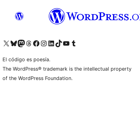
Visita nuestra cuenta de X (anteriormente Twitter)
Visit our Bluesky account
Visit our Mastodon account
Visit our Threads account
Visita nuestra página de Facebook
Visita nuestra cuenta de Instagram
Visita nuestra cuenta de LinkedIn
Visit our TikTok account
Visita nuestro canal de YouTube
Visit our Tumblr account
El código es poesía.
The WordPress® trademark is the intellectual property
of the WordPress Foundation.