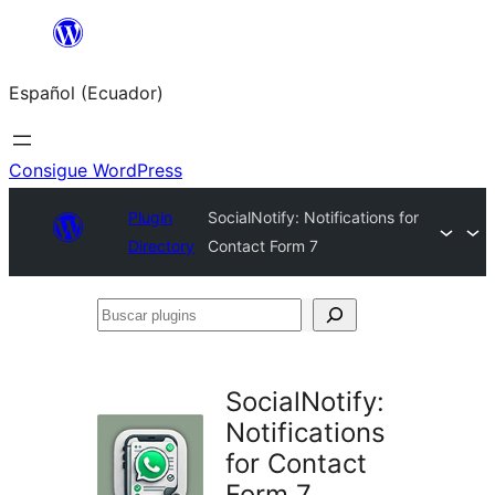
Saltar
al
Español (Ecuador)
contenido
Consigue WordPress
Plugin
SocialNotify: Notifications for
Directory
Contact Form 7
Buscar
plugins
SocialNotify:
Notifications
for Contact
Form 7