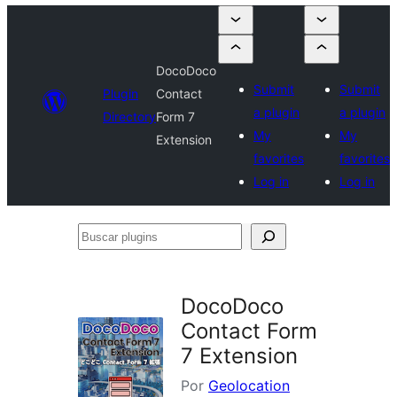
DocoDoco
Submit
Submit
Plugin
Contact
a plugin
a plugin
Directory
Form 7
My
My
Extension
favorites
favorites
Log in
Log in
Buscar
plugins
DocoDoco
Contact Form
7 Extension
Por
Geolocation