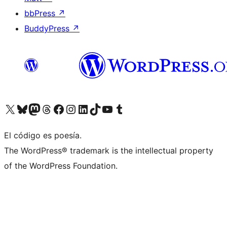
bbPress
↗
BuddyPress
↗
Visita nuestra cuenta de X (anteriormente Twitter)
Visit our Bluesky account
Visit our Mastodon account
Visit our Threads account
Visita nuestra página de Facebook
Visita nuestra cuenta de Instagram
Visita nuestra cuenta de LinkedIn
Visit our TikTok account
Visita nuestro canal de YouTube
Visit our Tumblr account
El código es poesía.
The WordPress® trademark is the intellectual property
of the WordPress Foundation.