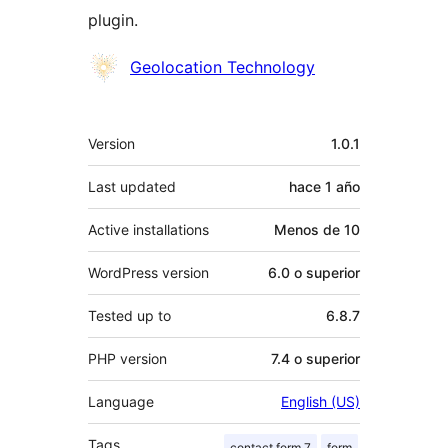
plugin.
Colaboradores
Geolocation Technology
Meta
Version
1.0.1
Last updated
hace
1 año
Active installations
Menos de 10
WordPress version
6.0 o superior
Tested up to
6.8.7
PHP version
7.4 o superior
Language
English (US)
Tags
contact form 7
form