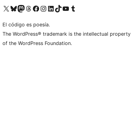
Visita nuestra cuenta de X (anteriormente Twitter)
Visit our Bluesky account
Visit our Mastodon account
Visit our Threads account
Visita nuestra página de Facebook
Visita nuestra cuenta de Instagram
Visita nuestra cuenta de LinkedIn
Visit our TikTok account
Visita nuestro canal de YouTube
Visit our Tumblr account
El código es poesía.
The WordPress® trademark is the intellectual property
of the WordPress Foundation.