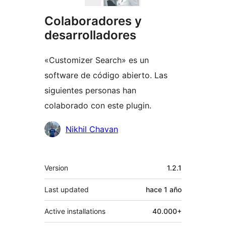
Colaboradores y
desarrolladores
«Customizer Search» es un
software de código abierto. Las
siguientes personas han
colaborado con este plugin.
Colaboradores
Nikhil Chavan
Meta
Version
1.2.1
Last updated
hace
1 año
Active installations
40.000+