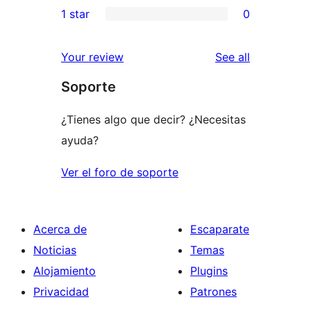
1 star
0
reviews
star
2-
0
reviews
star
1-
reviews
Your review
See all
reviews
star
Soporte
reviews
¿Tienes algo que decir? ¿Necesitas
ayuda?
Ver el foro de soporte
Acerca de
Escaparate
Noticias
Temas
Alojamiento
Plugins
Privacidad
Patrones