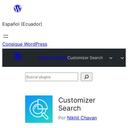
Saltar
al
Español (Ecuador)
contenido
Consigue WordPress
Plugin Directory
Customizer Search
Buscar
plugins
Customizer
Search
Por
Nikhil Chavan