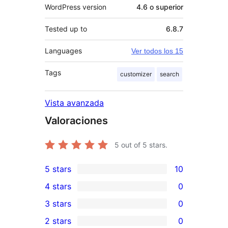
WordPress version
4.6 o superior
Tested up to
6.8.7
Languages
Ver todos los 15
Tags
customizer
search
Vista avanzada
Valoraciones
5
out of 5 stars.
5 stars
10
10
4 stars
0
5-
0
3 stars
0
star
4-
0
2 stars
0
reviews
star
3-
0