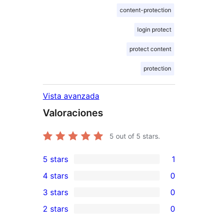
content-protection
login protect
protect content
protection
Vista avanzada
Valoraciones
5
out of 5 stars.
5 stars
1
1
4 stars
0
5-
0
3 stars
0
star
4-
0
2 stars
0
review
star
3-
0