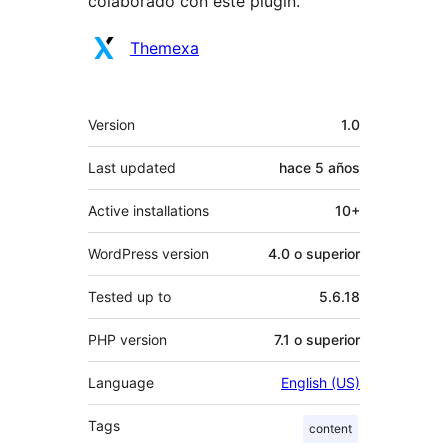
colaborado con este plugin.
Colaboradores
Themexa
Meta
Version
1.0
Last updated
hace
5 años
Active installations
10+
WordPress version
4.0 o superior
Tested up to
5.6.18
PHP version
7.1 o superior
Language
English (US)
Tags
content