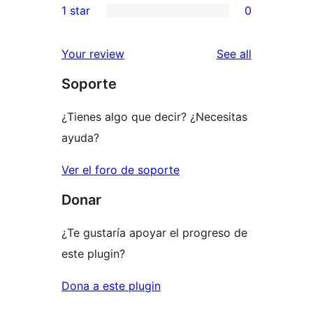
1 star
0
reviews
star
2-
0
reviews
star
1-
reviews
Your review
See all
reviews
star
Soporte
reviews
¿Tienes algo que decir? ¿Necesitas
ayuda?
Ver el foro de soporte
Donar
¿Te gustaría apoyar el progreso de
este plugin?
Dona a este plugin