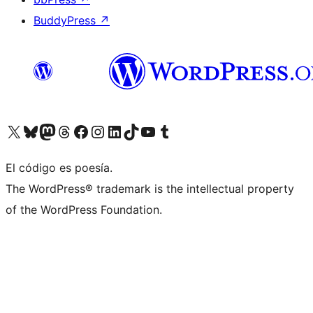
BuddyPress
↗
Visita nuestra cuenta de X (anteriormente Twitter)
Visit our Bluesky account
Visit our Mastodon account
Visit our Threads account
Visita nuestra página de Facebook
Visita nuestra cuenta de Instagram
Visita nuestra cuenta de LinkedIn
Visit our TikTok account
Visita nuestro canal de YouTube
Visit our Tumblr account
El código es poesía.
The WordPress® trademark is the intellectual property
of the WordPress Foundation.