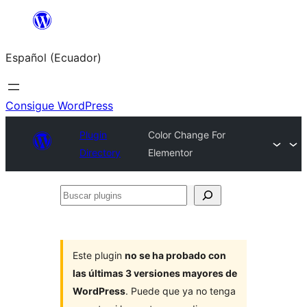
Saltar
al
Español (Ecuador)
contenido
Consigue WordPress
Plugin
Color Change For
Directory
Elementor
Buscar
plugins
Este plugin
no se ha probado con
las últimas 3 versiones mayores de
WordPress
. Puede que ya no tenga