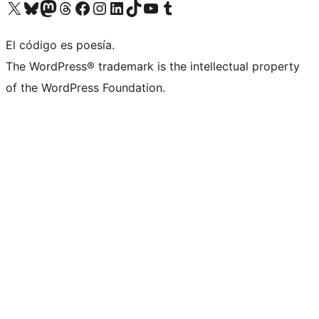
Visita nuestra cuenta de X (anteriormente Twitter)
Visit our Bluesky account
Visit our Mastodon account
Visit our Threads account
Visita nuestra página de Facebook
Visita nuestra cuenta de Instagram
Visita nuestra cuenta de LinkedIn
Visit our TikTok account
Visita nuestro canal de YouTube
Visit our Tumblr account
El código es poesía.
The WordPress® trademark is the intellectual property
of the WordPress Foundation.