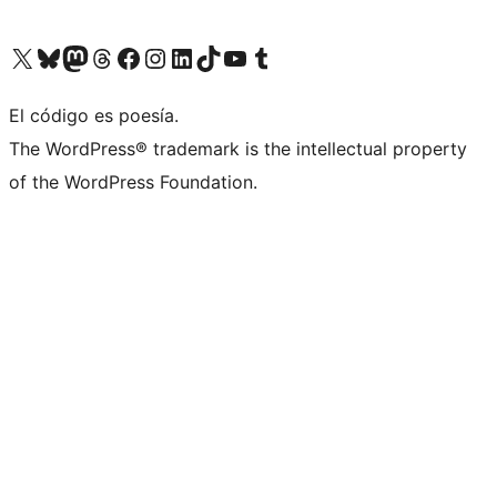
Visita nuestra cuenta de X (anteriormente Twitter)
Visit our Bluesky account
Visit our Mastodon account
Visit our Threads account
Visita nuestra página de Facebook
Visita nuestra cuenta de Instagram
Visita nuestra cuenta de LinkedIn
Visit our TikTok account
Visita nuestro canal de YouTube
Visit our Tumblr account
El código es poesía.
The WordPress® trademark is the intellectual property
of the WordPress Foundation.