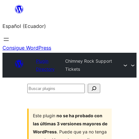
Saltar
al
Español (Ecuador)
contenido
Consigue WordPress
Plugin
Chimney Rock Support
Directory
Tickets
Buscar
plugins
Este plugin
no se ha probado con
las últimas 3 versiones mayores de
WordPress
. Puede que ya no tenga