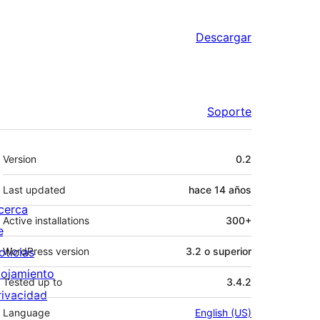
Descargar
Soporte
Meta
Version
0.2
Last updated
hace
14 años
cerca
Active installations
300+
e
oticias
WordPress version
3.2 o superior
lojamiento
Tested up to
3.4.2
rivacidad
Language
English (US)