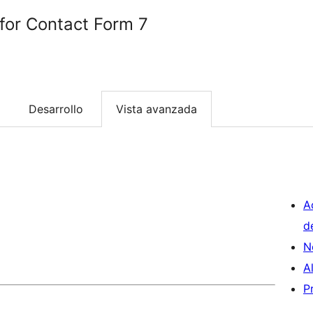
 for Contact Form 7
Desarrollo
Vista avanzada
A
d
N
A
P