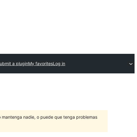
ubmit a plugin
My favorites
Log in
lo mantenga nadie, o puede que tenga problemas