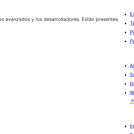
E
os avanzados y los desarrolladores. Están presentes
T
P
P
A
S
D
W
I