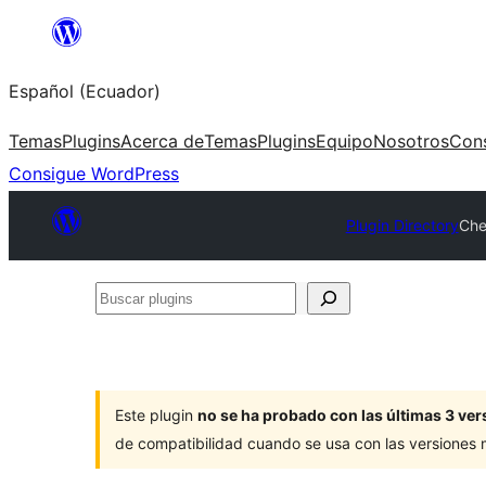
Saltar
al
Español (Ecuador)
contenido
Temas
Plugins
Acerca de
Temas
Plugins
Equipo
Nosotros
Con
Consigue WordPress
Plugin Directory
Che
Buscar
plugins
Este plugin
no se ha probado con las últimas 3 v
de compatibilidad cuando se usa con las versiones