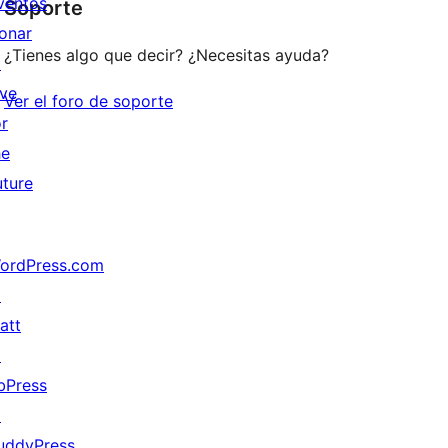
ventos
Soporte
review
onar
¿Tienes algo que decir? ¿Necesitas ayuda?
↗
ive
Ver el foro de soporte
or
he
uture
ordPress.com
↗
att
↗
bPress
↗
uddyPress