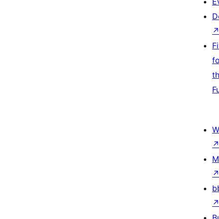
E
D
F
f
t
F
W
M
b
B