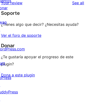
ventos
reviews
Your review
See all
reviews
star
onar
Soporte
reviews
↗
wag
¿Tienes algo que decir? ¿Necesitas ayuda?
↗
Ver el foro de soporte
Donar
ordPress.com
↗
¿Te gustaría apoyar el progreso de este
att
plugin?
↗
Dona a este plugin
bPress
↗
uddyPress
↗