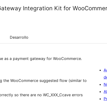
ateway Integration Kit for WooComme
Desarrollo
enue as a payment gateway for WooCommerce.
A
d
ing the WooCommerce suggested flow (similar to
N
A
orrectly so there are no WC_XXX_Ccave errors
P