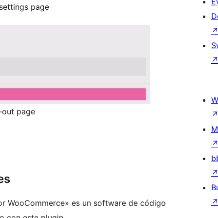
E
ettings page
D
S
W
-out page
M
b
es
B
for WooCommerce» es un software de código
o con este plugin.