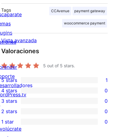
Tags
CCAvenue
payment gateway
scaparate
emas
woocommerce payment
lugins
Vista avanzada
atrones
Valoraciones
5
out of 5 stars.
prender
oporte
5 stars
1
1
esarrolladores
4 stars
0
5-
ordPress.tv
0
3 stars
0
star
↗
4-
0
2 stars
0
review
star
3-
0
1 star
0
reviews
star
2-
0
nvolúcrate
reviews
star
1-