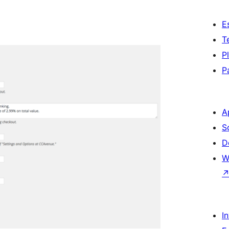
E
T
P
P
A
S
D
W
I