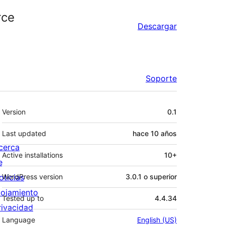
rce
Descargar
Soporte
Meta
Version
0.1
Last updated
hace
10 años
cerca
Active installations
10+
e
oticias
WordPress version
3.0.1 o superior
lojamiento
Tested up to
4.4.34
rivacidad
Language
English (US)