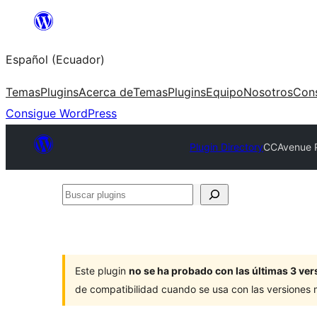
Saltar
al
Español (Ecuador)
contenido
Temas
Plugins
Acerca de
Temas
Plugins
Equipo
Nosotros
Con
Consigue WordPress
Plugin Directory
CCAvenue P
Buscar
plugins
Este plugin
no se ha probado con las últimas 3 v
de compatibilidad cuando se usa con las versiones