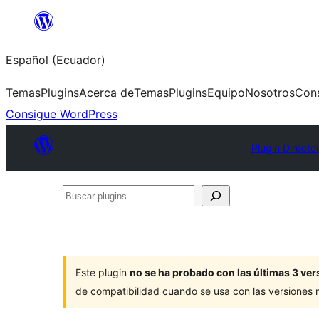
Saltar
al
Español (Ecuador)
contenido
Temas
Plugins
Acerca de
Temas
Plugins
Equipo
Nosotros
Con
Consigue WordPress
Plugin Directo
Buscar
plugins
Este plugin
no se ha probado con las últimas 3 v
de compatibilidad cuando se usa con las versiones