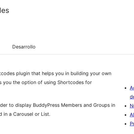
des
Desarrollo
tcodes plugin that helps you in building your own
s you the option of using Shortcodes for
A
d
 order to display BuddyPress Members and Groups in
N
 in a Carousel or List.
A
P