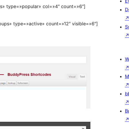
E
ps» type=»popular» col=»4″ count=»6″]
D
oups» type=»active» count=»12″ visible=»6″]
S
W
M
b
B