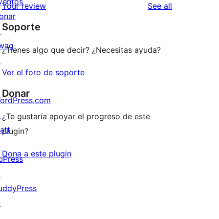
ventos
reviews
Your review
See all
reviews
star
onar
Soporte
reviews
↗
wag
¿Tienes algo que decir? ¿Necesitas ayuda?
↗
Ver el foro de soporte
Donar
ordPress.com
↗
¿Te gustaría apoyar el progreso de este
att
plugin?
↗
Dona a este plugin
bPress
↗
uddyPress
↗