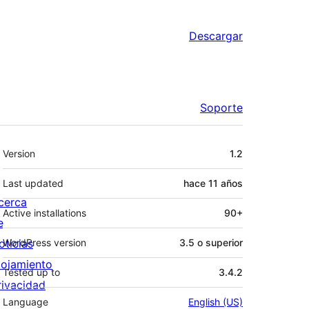
Descargar
Soporte
Meta
Version
1.2
Last updated
hace
11 años
cerca
Active installations
90+
e
oticias
WordPress version
3.5 o superior
lojamiento
Tested up to
3.4.2
rivacidad
Language
English (US)