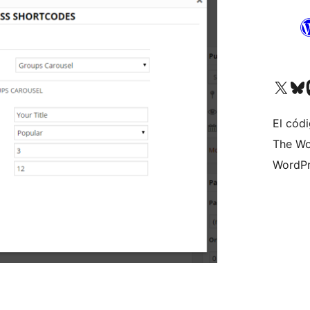
Visita nuestra cuenta de X (an
Visit ou
Vi
El códi
The Wo
WordPr