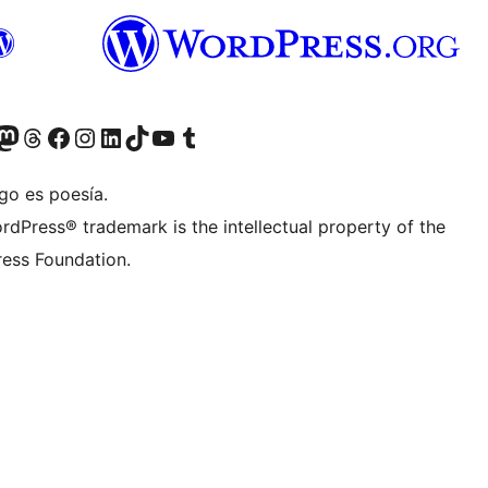
teriormente Twitter)
r Bluesky account
sit our Mastodon account
Visit our Threads account
Visita nuestra página de Facebook
Visita nuestra cuenta de Instagram
Visita nuestra cuenta de LinkedIn
Visit our TikTok account
Visita nuestro canal de YouTube
Visit our Tumblr account
go es poesía.
rdPress® trademark is the intellectual property of the
ess Foundation.