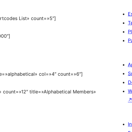
E
ortcodes List» count=»5″]
T
P
000″]
P
A
S
e=»alphabetical» col=»4″ count=»6″]
D
W
 count=»12″ title=»Alphabetical Members»
I