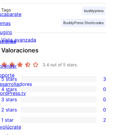
Tags
buddypress
scaparate
emas
BuddyPress Shortcodes
lugins
Vista avanzada
atrones
Valoraciones
3.4
out of 5 stars.
prender
oporte
5 stars
3
3
esarrolladores
4 stars
0
5-
ordPress.tv
0
3 stars
0
star
↗
4-
0
2 stars
0
reviews
star
3-
0
1 star
2
reviews
star
2-
2
nvolúcrate
reviews
star
1-