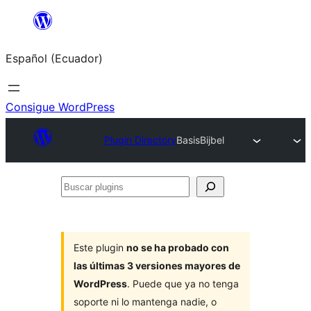
Saltar
al
Español (Ecuador)
contenido
Consigue WordPress
Plugin Directory
BasisBijbel
Buscar
plugins
Este plugin
no se ha probado con
las últimas 3 versiones mayores de
WordPress
. Puede que ya no tenga
soporte ni lo mantenga nadie, o