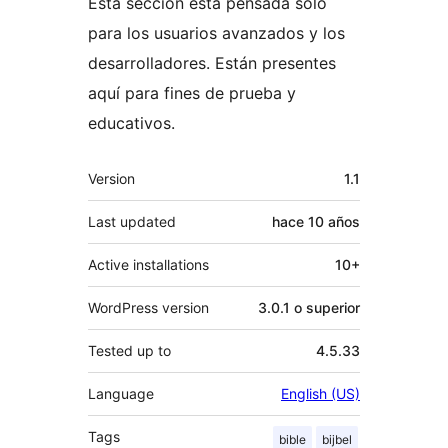
Esta sección está pensada solo
para los usuarios avanzados y los
desarrolladores. Están presentes
aquí para fines de prueba y
educativos.
Meta
Version
1.1
Last updated
hace
10 años
Active installations
10+
WordPress version
3.0.1 o superior
Tested up to
4.5.33
Language
English (US)
Tags
bible
bijbel