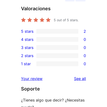
Valoraciones
5
out of 5 stars.
5 stars
2
2
4 stars
0
5-
0
3 stars
0
star
4-
0
2 stars
0
reviews
star
3-
0
1 star
0
reviews
star
2-
0
reviews
star
1-
reviews
Your review
See all
reviews
star
Soporte
reviews
¿Tienes algo que decir? ¿Necesitas