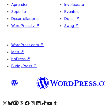
Aprender
Involúcrate
Soporte
Eventos
Desarrolladores
Donar
↗
WordPress.tv
↗
Swag
↗
WordPress.com
↗
Matt
↗
bbPress
↗
BuddyPress
↗
Visita nuestra cuenta de X (anteriormente Twitter)
Visit our Bluesky account
Visit our Mastodon account
Visit our Threads account
Visita nuestra página de Facebook
Visita nuestra cuenta de Instagram
Visita nuestra cuenta de LinkedIn
Visit our TikTok account
Visita nuestro canal de YouTube
Visit our Tumblr account