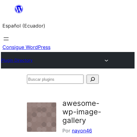
Saltar
al
Español (Ecuador)
contenido
Consigue WordPress
Plugin Directory
Buscar
plugins
awesome-
wp-image-
gallery
Por
nayon46