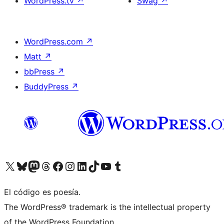
WordPress.tv
↗
Swag
↗
WordPress.com
↗
Matt
↗
bbPress
↗
BuddyPress
↗
Visita nuestra cuenta de X (anteriormente Twitter)
Visit our Bluesky account
Visit our Mastodon account
Visit our Threads account
Visita nuestra página de Facebook
Visita nuestra cuenta de Instagram
Visita nuestra cuenta de LinkedIn
Visit our TikTok account
Visita nuestro canal de YouTube
Visit our Tumblr account
El código es poesía.
The WordPress® trademark is the intellectual property
of the WordPress Foundation.