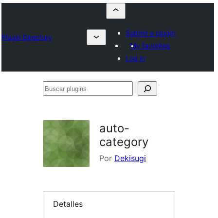
Submit a plugin
Plugin Directory
My favorites
Log in
Buscar
plugins
auto-
category
Por
Dekisugi
Detalles