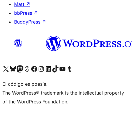
Matt
↗
bbPress
↗
BuddyPress
↗
Visita nuestra cuenta de X (anteriormente Twitter)
Visit our Bluesky account
Visit our Mastodon account
Visit our Threads account
Visita nuestra página de Facebook
Visita nuestra cuenta de Instagram
Visita nuestra cuenta de LinkedIn
Visit our TikTok account
Visita nuestro canal de YouTube
Visit our Tumblr account
El código es poesía.
The WordPress® trademark is the intellectual property
of the WordPress Foundation.