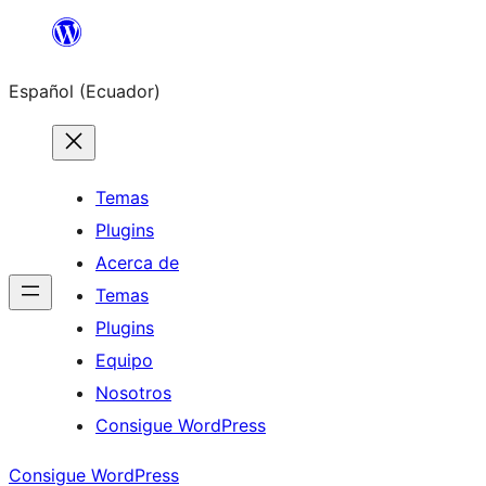
Saltar
al
Español (Ecuador)
contenido
Temas
Plugins
Acerca de
Temas
Plugins
Equipo
Nosotros
Consigue WordPress
Consigue WordPress