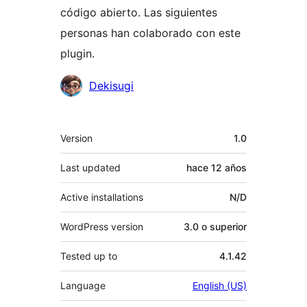
código abierto. Las siguientes
personas han colaborado con este
plugin.
Colaboradores
Dekisugi
Meta
Version
1.0
Last updated
hace
12 años
Active installations
N/D
WordPress version
3.0 o superior
Tested up to
4.1.42
Language
English (US)