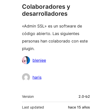
Colaboradores y
desarrolladores
«Admin SSL» es un software de
código abierto. Las siguientes
personas han colaborado con este
plugin.
Colaboradores
blenjee
haris
Meta
Version
2.0-b2
Last updated
hace
15 años