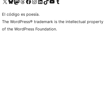
Visita nuestra cuenta de X (anteriormente Twitter)
Visit our Bluesky account
Visit our Mastodon account
Visit our Threads account
Visita nuestra página de Facebook
Visita nuestra cuenta de Instagram
Visita nuestra cuenta de LinkedIn
Visit our TikTok account
Visita nuestro canal de YouTube
Visit our Tumblr account
El código es poesía.
The WordPress® trademark is the intellectual property
of the WordPress Foundation.