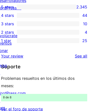
esarrolladores
5 stars
2.345
ordPress.tv
2.345
↗
4 stars
44
5-
44
3 stars
10
star
4-
10
2 stars
4
reviews
star
3-
4
nvolúcrate
1 star
25
reviews
star
2-
ventos
25
reviews
star
onar
1-
reviews
Your review
See all
reviews
↗
star
wag
Soporte
reviews
↗
Problemas resueltos en los últimos dos
meses:
ordPress.com
8 de 8
↗
att
Ver el foro de soporte