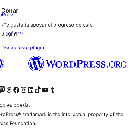
↗
Donar
bPress
↗
¿Te gustaría apoyar el progreso de este
uddyPress
plugin?
↗
Dona a este plugin
teriormente Twitter)
r Bluesky account
sit our Mastodon account
Visit our Threads account
Visita nuestra página de Facebook
Visita nuestra cuenta de Instagram
Visita nuestra cuenta de LinkedIn
Visit our TikTok account
Visita nuestro canal de YouTube
Visit our Tumblr account
go es poesía.
rdPress® trademark is the intellectual property of the
ess Foundation.