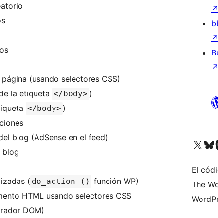
eatorio
os
b
ios
B
a página (usando selectores CSS)
de la etiqueta
)
</body>
etiqueta
)
</body>
aciones
Insertar entre las entradas en las páginas del blog (AdSense en el feed)
Visita nuestra cuenta de X (an
Visit ou
Vi
l blog
El códi
izadas (
función WP)
do_action ()
The Wo
lemento HTML usando selectores CSS
WordPr
lorador DOM)