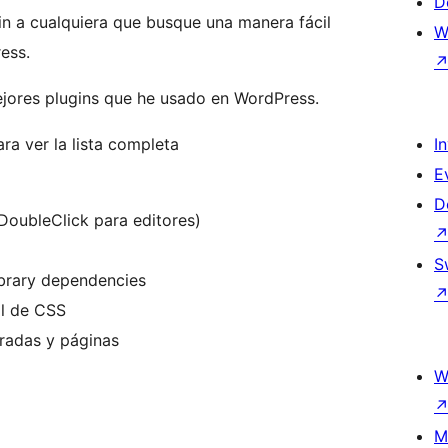
D
 a cualquiera que busque una manera fácil
W
ess.
mejores plugins que he usado en WordPress.
ra ver la lista completa
I
E
D
DoubleClick para editores)
S
ibrary dependencies
al de CSS
radas y páginas
W
M