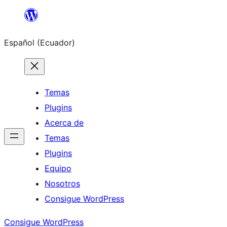
Saltar
al
Español (Ecuador)
contenido
Temas
Plugins
Acerca de
Temas
Plugins
Equipo
Nosotros
Consigue WordPress
Consigue WordPress