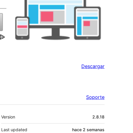
Descargar
Soporte
Meta
Version
2.8.18
Last updated
hace
2 semanas