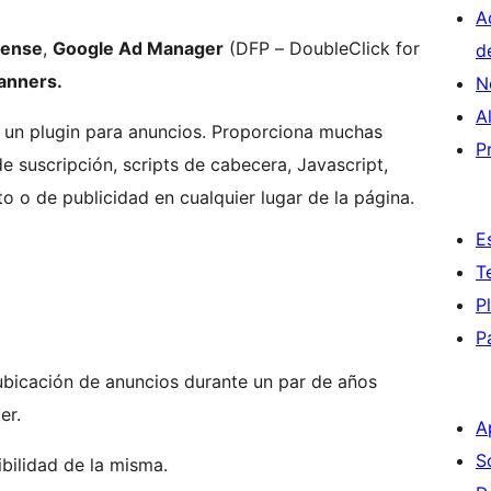
A
Sense
,
Google Ad Manager
(DFP – DoubleClick for
d
banners.
N
A
 un plugin para anuncios. Proporciona muchas
P
e suscripción, scripts de cabecera, Javascript,
o o de publicidad en cualquier lugar de la página.
E
T
P
P
bicación de anuncios durante un par de años
er.
A
S
ibilidad de la misma.