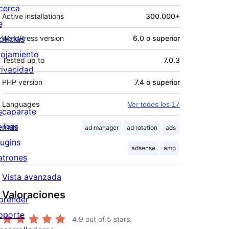
cerca
Active installations
300.000+
e
oticias
WordPress version
6.0 o superior
lojamiento
Tested up to
7.0.3
rivacidad
PHP version
7.4 o superior
Languages
Ver todos los 17
scaparate
emas
Tags
ad manager
ad rotation
ads
lugins
adsense
amp
atrones
Vista avanzada
Valoraciones
prender
oporte
4.9
out of 5 stars.